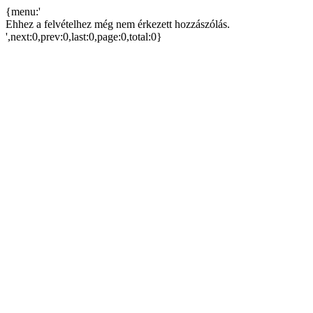
{menu:'
Ehhez a felvételhez még nem érkezett hozzászólás.
',next:0,prev:0,last:0,page:0,total:0}