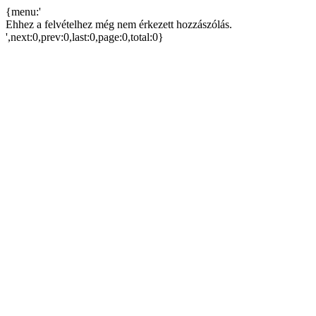
{menu:'
Ehhez a felvételhez még nem érkezett hozzászólás.
',next:0,prev:0,last:0,page:0,total:0}