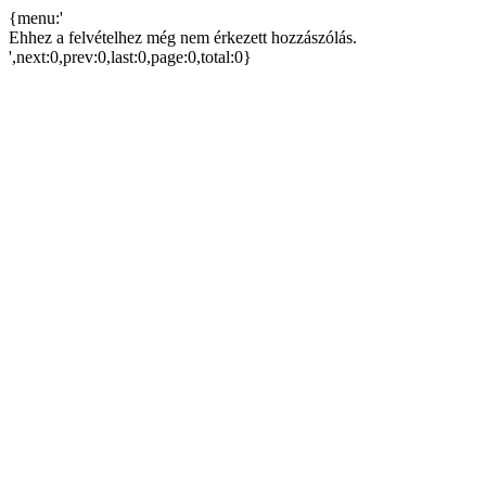
{menu:'
Ehhez a felvételhez még nem érkezett hozzászólás.
',next:0,prev:0,last:0,page:0,total:0}