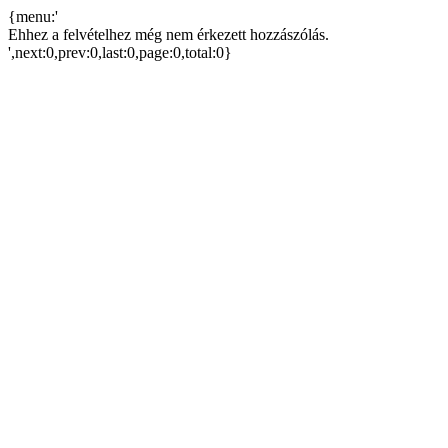
{menu:'
Ehhez a felvételhez még nem érkezett hozzászólás.
',next:0,prev:0,last:0,page:0,total:0}