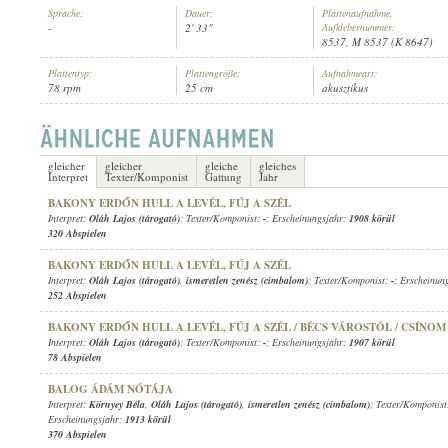
Sprache:
Dauer:
Plattenaufnahme,
-
2' 33"
Aufklebernummer:
8537, M 8537 (K 8647)
Plattentyp:
Plattengröße:
Aufnahmeart:
78 rpm
25 cm
akusztikus
OLÁH LAJOS (TÁROGATÓ)
,
ISMERETLEN ZENÉSZ (CIMBALOM)
INTERPRET:
gleicher
gleicher
gleiche
gleiches
Interpret
Texter/Komponist
Gattung
Jahr
BAKONY ERDŐN HULL A LEVÉL, FÚJ A SZÉL
Interpret:
Oláh Lajos (tárogató)
; Texter/Komponist:
-
; Erscheinungsjahr:
1908 körül
320 Abspielen
BAKONY ERDŐN HULL A LEVÉL, FÚJ A SZÉL
Interpret:
Oláh Lajos (tárogató)
,
ismeretlen zenész (cimbalom)
; Texter/Komponist:
-
; Erscheinun
252 Abspielen
BAKONY ERDŐN HULL A LEVÉL, FÚJ A SZÉL / BÉCS VÁROSTÓL / CSÍNO
Interpret:
Oláh Lajos (tárogató)
; Texter/Komponist:
-
; Erscheinungsjahr:
1907 körül
78 Abspielen
BALOG ÁDÁM NÓTÁJA
Interpret:
Környey Béla
,
Oláh Lajos (tárogató)
,
ismeretlen zenész (cimbalom)
; Texter/Komponis
Erscheinungsjahr:
1913 körül
370 Abspielen