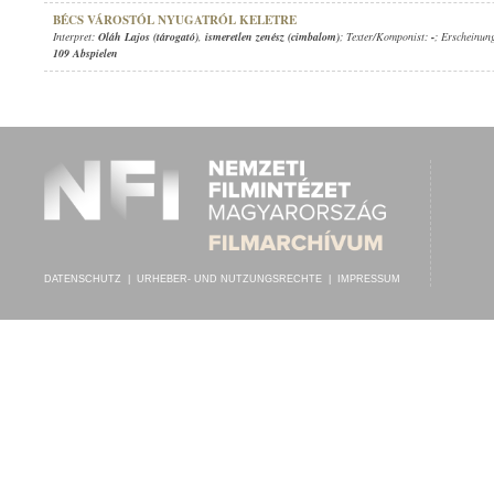
BÉCS VÁROSTÓL NYUGATRÓL KELETRE
Interpret:
Oláh Lajos (tárogató)
,
ismeretlen zenész (cimbalom)
; Texter/Komponist:
-
; Erscheinun
109 Abspielen
DATENSCHUTZ
|
URHEBER- UND NUTZUNGSRECHTE
|
IMPRESSUM