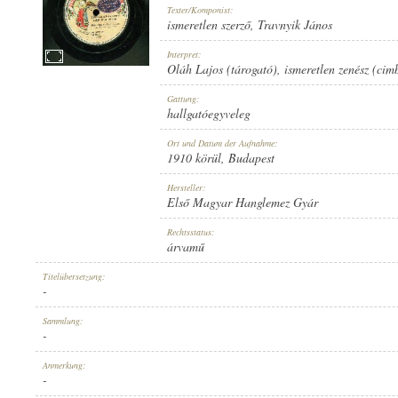
Texter/Komponist:
ismeretlen szerző
,
Travnyik János
Interpret:
Oláh Lajos (tárogató)
,
ismeretlen zenész (ci
1910 KÖRÜL
Gattung:
ERSCHEINUNGSJAHR:
hallgatóegyveleg
Ort und Datum der Aufnahme:
1910 körül
, Budapest
Hersteller:
Első Magyar Hanglemez Gyár
ELSŐ MAGYAR HANGLEMEZ GYÁR
Rechtsstatus:
HERSTELLER:
árvamű
Titelübersetzung:
-
Sammlung:
-
8537
Anmerkung:
PLATTENAUFNAHME:
-