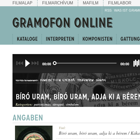
FILMALAP
FILMARCHÍVUM
MAFILM
FILMLABOR
RSS
WAS IST GRAM
00:00
00:00
ISMERETLEN SZERZŐ
,
TRAVNYIK JÁNOS
TEXTER/KOMPONIST:
Kategorien:
patriotizmus
tárogató
cimbalom
HALLGATÓEGYVELEG
Titel:
GATTUNG:
Bíró uram, bíró uram, adja ki a bérem / Káka 