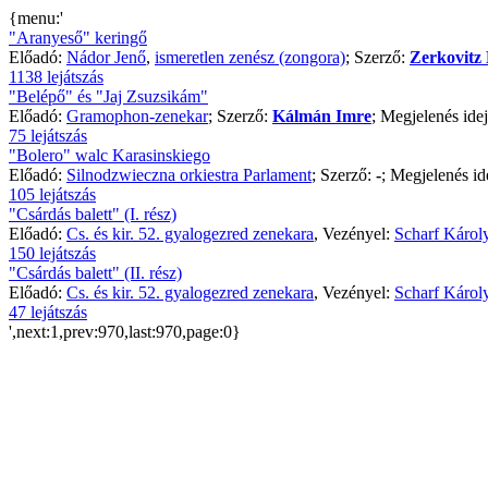
{menu:'
"Aranyeső" keringő
Előadó:
Nádor Jenő
,
ismeretlen zenész (zongora)
; Szerző:
Zerkovitz 
1138 lejátszás
"Belépő" és "Jaj Zsuzsikám"
Előadó:
Gramophon-zenekar
; Szerző:
Kálmán Imre
; Megjelenés ide
75 lejátszás
"Bolero" walc Karasinskiego
Előadó:
Silnodzwieczna orkiestra Parlament
; Szerző:
-
; Megjelenés id
105 lejátszás
"Csárdás balett" (I. rész)
Előadó:
Cs. és kir. 52. gyalogezred zenekara
, Vezényel:
Scharf Károl
150 lejátszás
"Csárdás balett" (II. rész)
Előadó:
Cs. és kir. 52. gyalogezred zenekara
, Vezényel:
Scharf Károl
47 lejátszás
',next:1,prev:970,last:970,page:0}