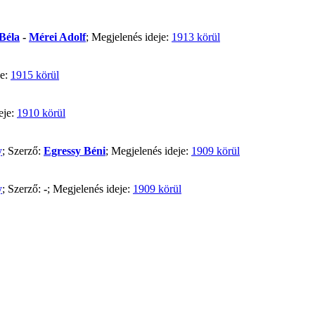
Béla
-
Mérei Adolf
; Megjelenés ideje:
1913 körül
je:
1915 körül
eje:
1910 körül
y
; Szerző:
Egressy Béni
; Megjelenés ideje:
1909 körül
y
; Szerző:
-
; Megjelenés ideje:
1909 körül