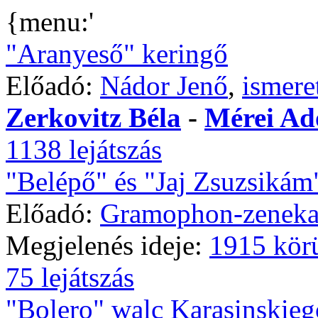
{menu:'
"Aranyeső" keringő
Előadó:
Nádor Jenő
,
ismere
Zerkovitz Béla
-
Mérei Ad
1138 lejátszás
"Belépő" és "Jaj Zsuzsikám
Előadó:
Gramophon-zeneka
Megjelenés ideje:
1915 kör
75 lejátszás
"Bolero" walc Karasinskieg