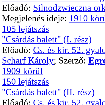
Előadó:
Silnodzwieczna ork
Megjelenés ideje:
1910 kör
105 lejátszás
"Csárdás balett" (I. rész)
Előadó:
Cs. és kir. 52. gya
Scharf Károly
; Szerző:
Egr
1909 körül
150 lejátszás
"Csárdás balett" (II. rész)
Előadó:
Cs. és kir. 52. gya