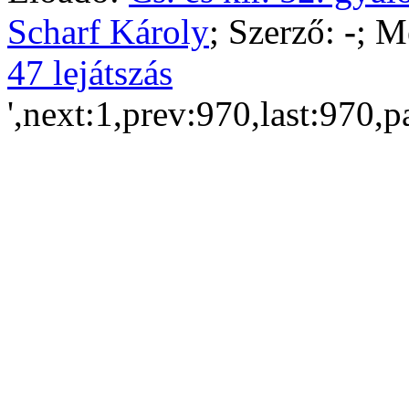
Scharf Károly
; Szerző:
-
; M
47 lejátszás
',next:1,prev:970,last:970,