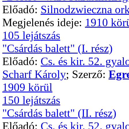
Előadó:
Silnodzwieczna ork
Megjelenés ideje:
1910 kör
105 lejátszás
"Csárdás balett" (I. rész)
Előadó:
Cs. és kir. 52. gya
Scharf Károly
; Szerző:
Egr
1909 körül
150 lejátszás
"Csárdás balett" (II. rész)
Előadó:
Cs. és kir. 52. gya