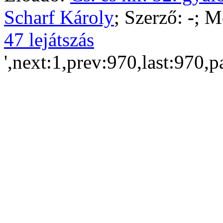
Scharf Károly
; Szerző:
-
; M
47 lejátszás
',next:1,prev:970,last:970,