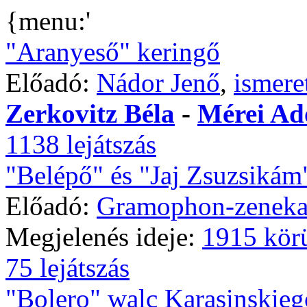
{menu:'
"Aranyeső" keringő
Előadó:
Nádor Jenő
,
ismere
Zerkovitz Béla
-
Mérei Ad
1138 lejátszás
"Belépő" és "Jaj Zsuzsikám
Előadó:
Gramophon-zeneka
Megjelenés ideje:
1915 kör
75 lejátszás
"Bolero" walc Karasinskieg