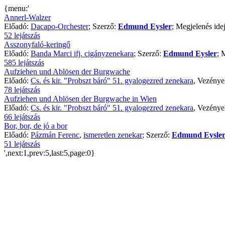
{menu:'
Annerl-Walzer
Előadó:
Dacapo-Orchester
; Szerző:
Edmund Eysler
; Megjelenés ide
52 lejátszás
Asszonyfaló-keringő
Előadó:
Banda Marci ifj. cigányzenekara
; Szerző:
Edmund Eysler
; 
585 lejátszás
Aufziehen und Ablösen der Burgwache
Előadó:
Cs. és kir. "Probszt báró" 51. gyalogezred zenekara
, Vezénye
78 lejátszás
Aufziehen und Ablösen der Burgwache in Wien
Előadó:
Cs. és kir. "Probszt báró" 51. gyalogezred zenekara
, Vezénye
66 lejátszás
Bor, bor, de jó a bor
Előadó:
Pázmán Ferenc
,
ismeretlen zenekar
; Szerző:
Edmund Eysle
51 lejátszás
',next:1,prev:5,last:5,page:0}