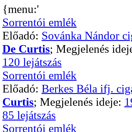
{menu:'
Sorrentói emlék
Előadó:
Sovánka Nándor ci
De Curtis
; Megjelenés idej
120 lejátszás
Sorrentói emlék
Előadó:
Berkes Béla ifj. ci
Curtis
; Megjelenés ideje:
1
85 lejátszás
Sorrentói emlék