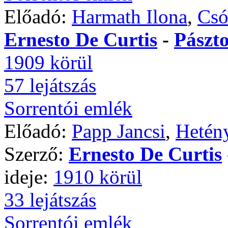
Előadó:
Harmath Ilona
,
Csó
Ernesto De Curtis
-
Pászt
1909 körül
57 lejátszás
Sorrentói emlék
Előadó:
Papp Jancsi
,
Hetény
Szerző:
Ernesto De Curtis
ideje:
1910 körül
33 lejátszás
Sorrentói emlék