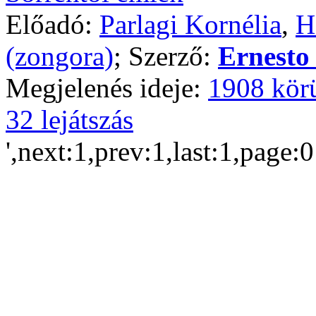
Előadó:
Parlagi Kornélia
,
H
(zongora)
; Szerző:
Ernesto
Megjelenés ideje:
1908 kör
32 lejátszás
',next:1,prev:1,last:1,page: