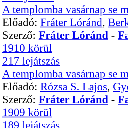
A templomba vasárnap se 
Előadó:
Fráter Lóránd
,
Berk
Szerző:
Fráter Lóránd
-
F
1910 körül
217 lejátszás
A templomba vasárnap se 
Előadó:
Rózsa S. Lajos
,
Győ
Szerző:
Fráter Lóránd
-
F
1909 körül
189 lejátszás