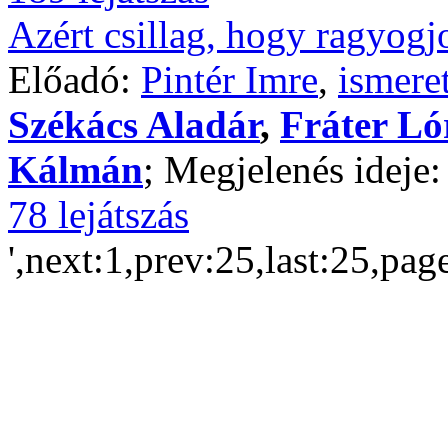
Azért csillag, hogy ragyogj
Előadó:
Pintér Imre
,
ismere
Székács Aladár
,
Fráter L
Kálmán
; Megjelenés ideje
78 lejátszás
',next:1,prev:25,last:25,pag