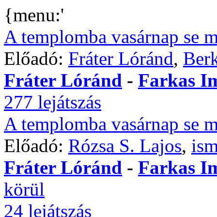
{menu:'
A templomba vasárnap se 
Előadó:
Fráter Lóránd
,
Berk
Fráter Lóránd
-
Farkas I
277 lejátszás
A templomba vasárnap se 
Előadó:
Rózsa S. Lajos
,
ism
Fráter Lóránd
-
Farkas I
körül
24 lejátszás