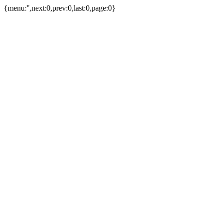
{menu:'',next:0,prev:0,last:0,page:0}