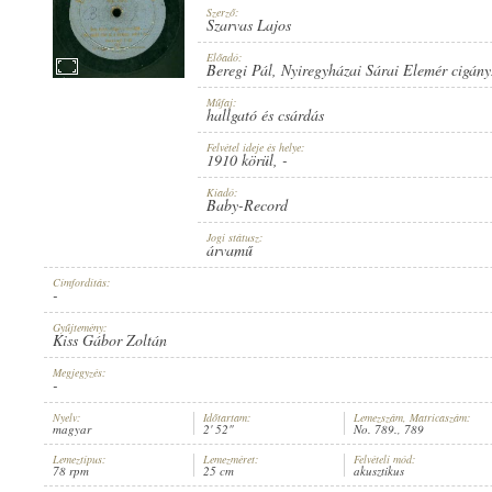
Szerző:
Szarvas Lajos
Előadó:
Beregi Pál
,
Nyiregyházai Sárai Elemér cigány
Műfaj:
1910 KÖRÜL
ERSCHEINUNGSJAHR:
hallgató és csárdás
Felvétel ideje és helye:
1910 körül
, -
Kiadó:
Baby-Record
Jogi státusz:
árvamű
BABY-RECORD
HERSTELLER:
Címfordítás:
-
Gyűjtemény:
Kiss Gábor Zoltán
Megjegyzés:
-
Nyelv:
Időtartam:
Lemezszám, Matricaszám:
magyar
2' 52"
No. 789., 789
NO. 789.
PLATTENAUFNAHME:
Lemeztípus:
Lemezméret:
Felvételi mód:
78 rpm
25 cm
akusztikus