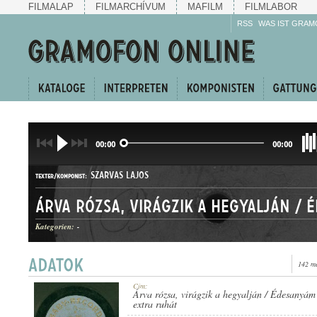
FILMALAP
FILMARCHÍVUM
MAFILM
FILMLABOR
RSS
WAS IST GRAM
00:00
00:00
SZARVAS LAJOS
TEXTER/KOMPONIST:
Kategorien:
-
142 me
HALLGATÓ ÉS CSÁRDÁS
GATTUNG:
Cím:
Árva rózsa, virágzik a hegyalján / Édesanyám
extra ruhát