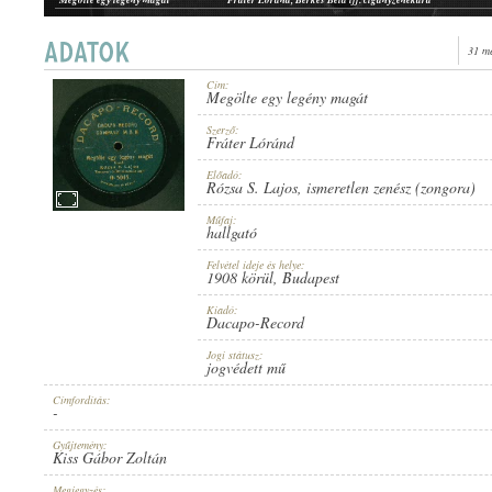
31 m
Cím:
Megölte egy legény magát
1908 KÖRÜL
ERSCHEINUNGSJAHR:
Szerző:
Fráter Lóránd
Előadó:
Rózsa S. Lajos
,
ismeretlen zenész (zongora)
Műfaj:
hallgató
Felvétel ideje és helye:
DACAPO-RECORD
1908 körül
, Budapest
HERSTELLER:
Kiadó:
Dacapo-Record
Jogi státusz:
jogvédett mű
Címfordítás:
-
O-5045.
PLATTENAUFNAHME:
Gyűjtemény:
Kiss Gábor Zoltán
Megjegyzés: