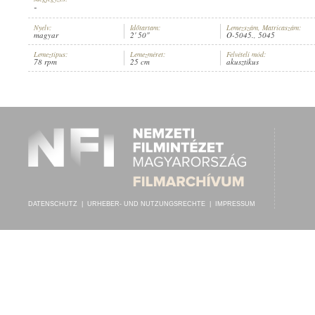
-
Nyelv:
Időtartam:
Lemezszám, Matricaszám:
magyar
2' 50"
O-5045., 5045
Lemeztípus:
Lemezméret:
Felvételi mód:
78 rpm
25 cm
akusztikus
RÓZSA S. LAJOS
,
ISMERETLEN ZENÉSZ (ZONGORA)
INTERPRET:
DATENSCHUTZ
|
URHEBER- UND NUTZUNGSRECHTE
|
IMPRESSUM