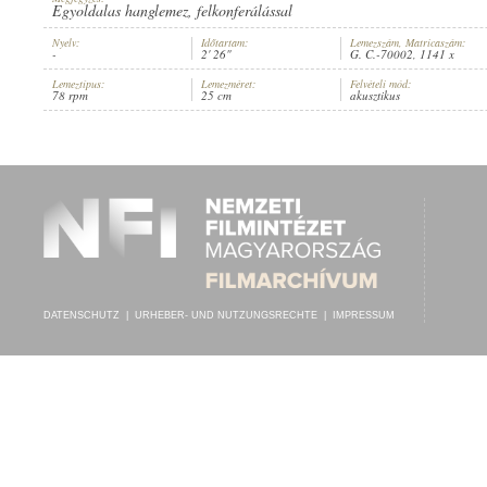
Egyoldalas hanglemez, felkonferálással
Nyelv:
Időtartam:
Lemezszám, Matricaszám:
-
2' 26"
G. C.-70002, 1141 x
Lemeztípus:
Lemezméret:
Felvételi mód:
78 rpm
25 cm
akusztikus
1902 KÖRÜL
ERSCHEINUNGSJAHR:
DATENSCHUTZ
|
URHEBER- UND NUTZUNGSRECHTE
|
IMPRESSUM