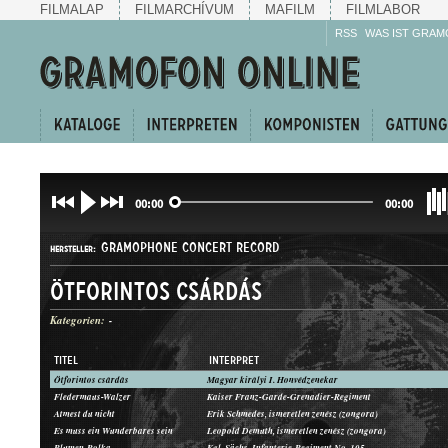
FILMALAP
FILMARCHÍVUM
MAFILM
FILMLABOR
RSS
WAS IST GRAM
00:00
00:00
GRAMOPHONE CONCERT RECORD
HERSTELLER:
Ötforintos csárdás
Kategorien:
-
TITEL
INTERPRET
Ötforintos csárdás
Magyar királyi I. Honvédzenekar
G. C.-70002
Fledermaus-Walzer
Kaiser Franz-Garde-Grenadier-Regiment
PLATTENAUFNAHME:
Atmest du nicht
Erik Schmedes, ismeretlen zenész (zongora)
Es muss ein Wunderbares sein
Leopold Demuth, ismeretlen zenész (zongora)
Blumen-Polka
Kgl. Sächs. Infanterie-Regiment No. 105.