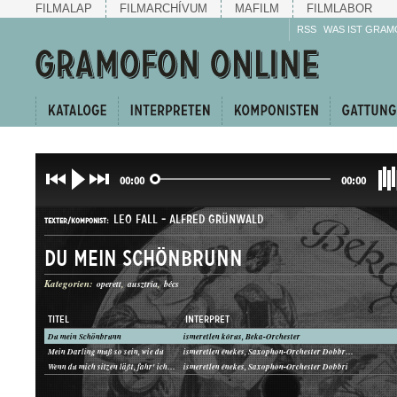
FILMALAP
FILMARCHÍVUM
MAFILM
FILMLABOR
RSS
WAS IST GRAM
00:00
00:00
LEO FALL
-
ALFRED GRÜNWALD
TEXTER/KOMPONIST:
Du mein Schönbrunn
Kategorien:
operett
ausztria
bécs
TITEL
INTERPRET
Du mein Schönbrunn
ismeretlen kórus, Beka-Orchester
KERINGŐ
Mein Darling muß so sein, wie du
ismeretlen énekes, Saxophon-Orchester Dobbri, Vezényel: Otto Dobrindt
GATTUNG:
Wenn du mich sitzen läßt, fahr' ich sofort nach Budapest
ismeretlen énekes, Saxophon-Orchester Dobbri