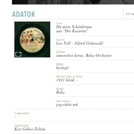
111 me
Cím:
Du mein Schönbrunn
1921 KÖRÜL
aus "Die Kaiserin"
ERSCHEINUNGSJAHR:
Szerző:
Leo Fall
-
Alfred Grünwald
Előadó:
ismeretlen kórus
,
Beka-Orchester
Műfaj:
keringő
BEKA
HERSTELLER:
Felvétel ideje és helye:
1921 körül
, -
Kiadó:
Beka
Jogi státusz:
jogvédett mű
Címfordítás:
-
NO. 30048
PLATTENAUFNAHME:
Gyűjtemény:
Kiss Gábor Zoltán