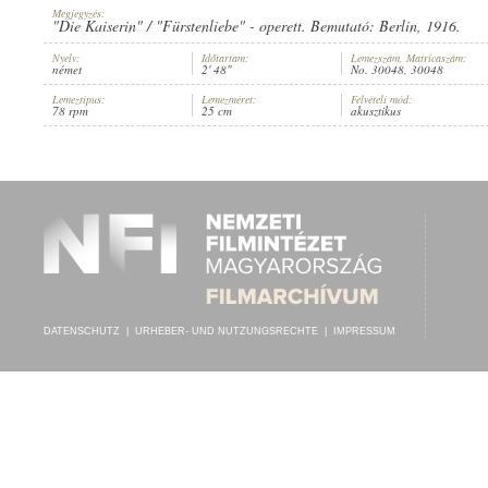
Megjegyzés:
"Die Kaiserin" / "Fürstenliebe" - operett. Bemutató: Berlin, 1916.
Nyelv:
Időtartam:
Lemezszám, Matricaszám:
német
2' 48"
No. 30048, 30048
Lemeztípus:
Lemezméret:
Felvételi mód:
ISMERETLEN KÓRUS
,
BEKA-ORCHESTER
78 rpm
25 cm
akusztikus
INTERPRET:
DATENSCHUTZ
|
URHEBER- UND NUTZUNGSRECHTE
|
IMPRESSUM