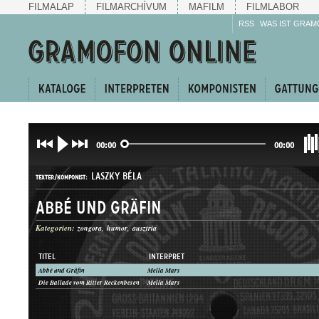
FILMALAP
FILMARCHÍVUM
MAFILM
FILMLABOR
RSS
WAS IST GRAM
00:00
00:00
LASZKY BÉLA
TEXTER/KOMPONIST:
Abbé und Gräfin
Kategorien:
zongora
humor
ausztria
TITEL
INTERPRET
Abbé und Gräfin
Mella Mars
KUPLÉ
Die Ballade vom Ritter Reckenbesen
Mella Mars
GATTUNG: