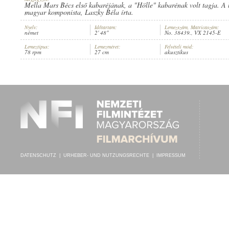
Mella Mars Bécs első kabaréjának, a "Hölle" kabarénak volt tagja. A 
magyar komponista, Laszky Béla írta.
Nyelv:
Időtartam:
Lemezszám, Matricaszám:
német
2' 48"
No. 38439., VX 2145-E
Lemeztípus:
Lemezméret:
Felvételi mód:
MELLA MARS
78 rpm
27 cm
akusztikus
INTERPRET:
DATENSCHUTZ
|
URHEBER- UND NUTZUNGSRECHTE
|
IMPRESSUM