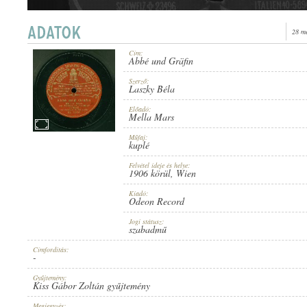
28 m
Cím:
Abbé und Gräfin
1906 KÖRÜL
ERSCHEINUNGSJAHR:
Szerző:
Laszky Béla
Előadó:
Mella Mars
Műfaj:
kuplé
Felvétel ideje és helye:
ODEON RECORD
1906 körül
, Wien
HERSTELLER:
Kiadó:
Odeon Record
Jogi státusz:
szabadmű
Címfordítás:
-
NO. 38439.
PLATTENAUFNAHME:
Gyűjtemény:
Kiss Gábor Zoltán gyűjtemény
Megjegyzés: