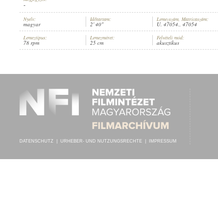
-
Nyelv:
Időtartam:
Lemezszám, Matricaszám:
magyar
2' 40"
U. 47054., 47054
Lemeztípus:
Lemezméret:
Felvételi mód:
78 rpm
25 cm
akusztikus
RÓZSA S. LAJOS
,
VESZPRÉMI KISS JANCSI CIGÁNYZENEKARA
INTERPRET:
DATENSCHUTZ
|
URHEBER- UND NUTZUNGSRECHTE
|
IMPRESSUM