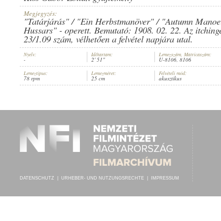
Megjegyzés:
"Tatárjárás" / "Ein Herbstmanöver" / "Autumn Manoe
Hussars" - operett. Bemutató: 1908. 02. 22. Az itching
23/1.09 szám, vélhetően a felvétel napjára utal.
DACAPO ZENEKAR
INTERPRET:
Nyelv:
Időtartam:
Lemezszám, Matricaszám:
-
2' 51"
U-8106, 8106
Lemeztípus:
Lemezméret:
Felvételi mód:
78 rpm
25 cm
akusztikus
DATENSCHUTZ
|
URHEBER- UND NUTZUNGSRECHTE
|
IMPRESSUM