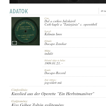
48 m
Cím:
Dal a csókos Juliskáról
1909.01.23
Csók-kuplé a "Tatárjárás" c. operettből
ERSCHEINUNGSJAHR:
Szerző:
Kálmán Imre
Előadó:
Dacapo Zenekar
Műfaj:
induló
DACAPO-RECORD
HERSTELLER:
Felvétel ideje és helye:
1909.01.23
, -
Kiadó:
Dacapo-Record
Jogi státusz:
jogvédett mű
Címfordítás:
Kusslied aus der Operette "Ein Herbstmanöver"
U-8106
PLATTENAUFNAHME:
Gyűjtemény:
Kiss Gábor Zoltán gyűjtemény