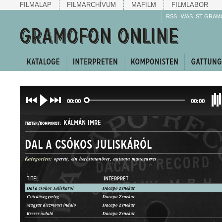
FILMALAP
FILMARCHÍVUM
MAFILM
FILMLABOR
RSS
WAS IST GRAM
00:00
00:00
KÁLMÁN IMRE
TEXTER/KOMPONIST:
Dal a csókos Juliskáról
Kategorien:
operett
ein herbstmanöver
autumn manoeuvres
TITEL
INTERPRET
Dal a csókos Juliskáról
Dacapo Zenekar
INDULÓ
Csárdásegyveleg
Dacapo Zenekar
GATTUNG:
Magyar díszmenet induló
Dacapo Zenekar
Recece induló
Dacapo Zenekar