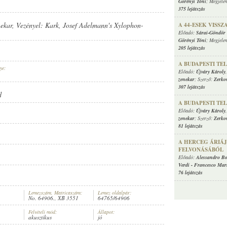
Görényi Tóni
; Megjele
375 lejátszás
nekar
, Vezényel:
Kark
,
Josef Adelmann's Xylophon-
A 44-ESEK VISS
Előadó:
Sárai-Göndör 
Görényi Tóni
; Megjele
205 lejátszás
A BUDAPESTI TEL
ye:
Előadó:
Újváry Károly
zenekar
; Szerző:
Zerkov
307 lejátszás
d
A BUDAPESTI TELE
Előadó:
Újváry Károly
zenekar
; Szerző:
Zerkov
81 lejátszás
A HERCEG ÁRIÁJA
FELVONÁSÁBÓL
Előadó:
Alessandro Bo
Verdi
-
Francesco Mari
76 lejátszás
Lemezszám, Matricaszám:
Lemez oldalpár:
No. 64906., XB 3551
64765/64906
Felvételi mód:
Állapot:
akusztikus
jó