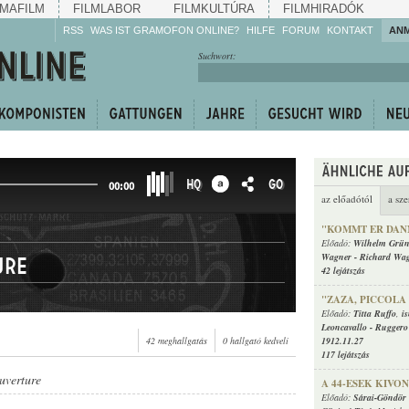
MAFILM
FILMLABOR
FILMKULTÚRA
FILMHIRADÓK
RSS
WAS IST GRAMOFON ONLINE?
HILFE
FORUM
KONTAKT
AN
Hören Sie zu!
Suchwort:
Machen Sie mit!
Reden Sie mit!
Empfehlen Sie
weiter!
HQ
GO
00:00
az előadótól
a sze
"KOMMT ER DAN
Előadó:
Wilhelm Grün
Wagner
-
Richard Wa
ure
42 lejátszás
"ZAZA, PICCOLA
Előadó:
Titta Ruffo
,
i
Leoncavallo
-
Ruggero
42 meghallgatás
0 hallgató kedveli
1912.11.27
117 lejátszás
uverture
A 44-ESEK KIV
Előadó:
Sárai-Göndör 