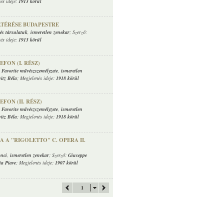
nés ideje:
1913 körül
ZATÉRÉSE BUDAPESTRE
és társulatuk
,
ismeretlen zenekar
; Szerző:
nés ideje:
1913 körül
EFON (I. RÉSZ)
,
Favorite művészszemélyzete
,
ismeretlen
itz Béla
; Megjelenés ideje:
1918 körül
FON (II. RÉSZ)
,
Favorite művészszemélyzete
,
ismeretlen
itz Béla
; Megjelenés ideje:
1918 körül
 A "RIGOLETTO" C. OPERA II.
nci
,
ismeretlen zenekar
; Szerző:
Giuseppe
a Piave
; Megjelenés ideje:
1907 körül
1