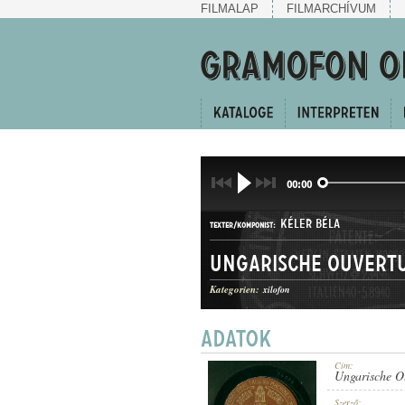
FILMALAP
FILMARCHÍVUM
00:00
KÉLER BÉLA
TEXTER/KOMPONIST:
Ungarische Ouvert
Kategorien:
xilofon
NYITÁNY
GATTUNG:
Cím:
Ungarische O
Szerző: