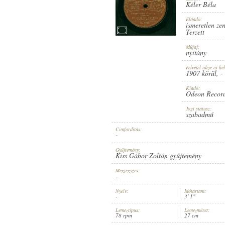
Kéler Béla
Előadó:
ismeretlen ze
Terzett
Műfaj:
1907 KÖRÜL
ERSCHEINUNGSJAHR:
nyitány
Felvétel ideje és hel
1907 körül
, -
Kiadó:
Odeon Recor
Jogi státusz:
szabadmű
ODEON RECORD
HERSTELLER:
Címfordítás:
-
Gyűjtemény:
Kiss Gábor Zoltán gyűjtemény
Megjegyzés:
-
Nyelv:
Időtartam:
-
3' 1"
NO. 64906.
PLATTENAUFNAHME:
Lemeztípus:
Lemezméret:
78 rpm
27 cm