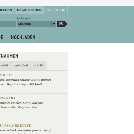
MELDEN
REGISTRIEREN
HU
EN
DE
Suche nach:
Allgemein
rzőtől
a műfajból
az évből
N HEIM"
ing
,
ismeretlen zenekar
; Szerző:
Richard
gner
; Megjelenés ideje:
1905 körül
 ZINGARA"
smeretlen zenekar
; Szerző:
Ruggero
 Leoncavallo
; Megjelenés ideje:
ONULÁSA ÖRKÉNYBE
és társulatuk
,
ismeretlen zenekar
; Szerző: