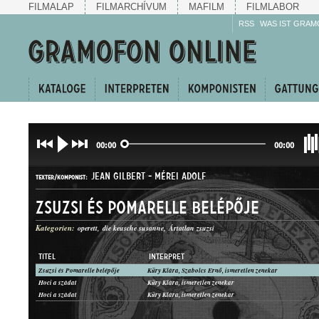
FILMALAP
FILMARCHÍVUM
MAFILM
FILMLABOR
RSS
WAS IST GRAM
00:00
00:00
JEAN GILBERT
-
MÉREI ADOLF
TEXTER/KOMPONIST:
Zsuzsi és Pomarelle belépője
Kategorien:
operett
die keusche susanne
Ártatlan zsuzsi
TITEL
INTERPRET
Zsuzsi és Pomarelle belépője
Küry Klára, Szabolcs Ernő, ismeretlen zenekar
DUETT
Hoci a szádat
Küry Klára, ismeretlen zenekar
GATTUNG:
Hoci a szádat
Küry Klára, ismeretlen zenekar