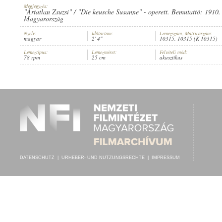
Megjegyzés:
"Ártatlan Zsuzsi" / "Die keusche Susanne" - operett. Bemutattó: 1910
Magyarország
Nyelv:
Időtartam:
Lemezszám, Matricaszám:
magyar
2' 4"
10315, 10315 (K 10315)
KÜRY KLÁRA
,
SZABOLCS ERNŐ
,
ISMERETLEN ZENEKAR
INTERPRET:
Lemeztípus:
Lemezméret:
Felvételi mód:
78 rpm
25 cm
akusztikus
DATENSCHUTZ
|
URHEBER- UND NUTZUNGSRECHTE
|
IMPRESSUM