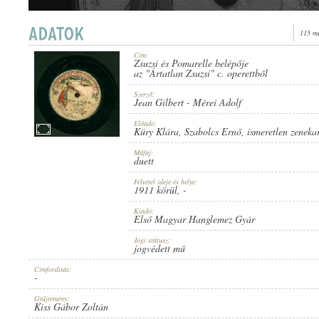
115 me
Cím:
Zsuzsi és Pomarelle belépője
1911 KÖRÜL
az "Ártatlan Zsuzsi" c. operettből
ERSCHEINUNGSJAHR:
Szerző:
Jean Gilbert
-
Mérei Adolf
Előadó:
Küry Klára
,
Szabolcs Ernő
,
ismeretlen zeneka
Műfaj:
duett
ELSŐ MAGYAR HANGLEMEZ GYÁR
HERSTELLER:
Felvétel ideje és helye:
1911 körül
, -
Kiadó:
Első Magyar Hanglemez Gyár
Jogi státusz:
jogvédett mű
Címfordítás:
-
10315
PLATTENAUFNAHME:
Gyűjtemény:
Kiss Gábor Zoltán