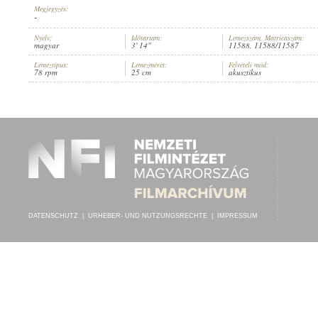
Megjegyzés:
-
Nyelv:
Időtartam:
Lemezszám, Matricaszám:
magyar
3' 14"
11588, 11588/11587
Lemeztípus:
Lemezméret:
Felvételi mód:
ISMERETLEN ÉNEKKAR
,
KOVÁCS HANÓ IMRE ELSŐ TAMBURÁS ZE
78 rpm
25 cm
akusztikus
INTERPRET:
DATENSCHUTZ
|
URHEBER- UND NUTZUNGSRECHTE
|
IMPRESSUM