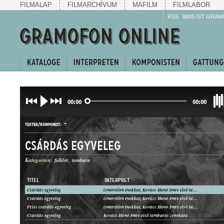
FILMALAP
FILMARCHÍVUM
MAFILM
FILMLABOR
RSS
WAS IST GRAM
00:00
00:00
-
TEXTER/KOMPONIST:
Csárdás egyveleg
Kategorien:
folklór
tambura
TITEL
INTERPRET
Csárdás egyveleg
ismeretlen énekkar, Kovács Hanó Imre első tamburás zenekara
CSÁRDÁS
Csárdás egyveleg
ismeretlen énekkar, Kovács Hanó Imre első tamburás zenekara
GATTUNG:
Friss csárdás egyveleg
ismeretlen énekkar, Kovács Hanó Imre első tamburás zenekara
Csárdás egyveleg
Kovács Hanó Imre első tamburás zenekara