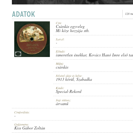
128 me
Cím:
Csárdás egyveleg
1913 KÖRÜL
Mi köze hozzája stb.
ERSCHEINUNGSJAHR:
Szerző:
-
Előadó:
ismeretlen énekkar
,
Kovács Hanó Imre első ta
Műfaj:
csárdás
SPECIAL-REKORD
HERSTELLER:
Felvétel ideje és helye:
1913 körül
, Szabadka
Kiadó:
Special-Rekord
Jogi státusz:
árvamű
Címfordítás:
-
11588
PLATTENAUFNAHME:
Gyűjtemény:
Kiss Gábor Zoltán