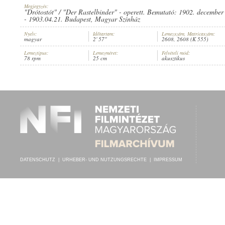
Megjegyzés:
"Drótostót" / "Der Rastelbinder" - operett. Bemutató: 1902. december
- 1903.04.21. Budapest, Magyar Színház
Nyelv:
Időtartam:
Lemezszám, Matricaszám:
magyar
2' 57"
2608, 2608 (K 555)
PAPÍR SÁNDOR
,
VINCZE ZSIGMOND (ZONGORA)
INTERPRET:
Lemeztípus:
Lemezméret:
Felvételi mód:
78 rpm
25 cm
akusztikus
DATENSCHUTZ
|
URHEBER- UND NUTZUNGSRECHTE
|
IMPRESSUM