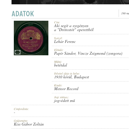
190 me
Cím:
Aki segít a szegényen
1910 KÖRÜL
a "Drótostót" operettből
ERSCHEINUNGSJAHR:
Szerző:
Lehár Ferenc
Előadó:
Papír Sándor
,
Vincze Zsigmond (zongora)
Műfaj:
betétdal
METEOR RECORD
HERSTELLER:
Felvétel ideje és helye:
1910 körül
, Budapest
Kiadó:
Meteor Record
Jogi státusz:
jogvédett mű
Címfordítás:
-
2608
PLATTENAUFNAHME:
Gyűjtemény:
Kiss Gábor Zoltán