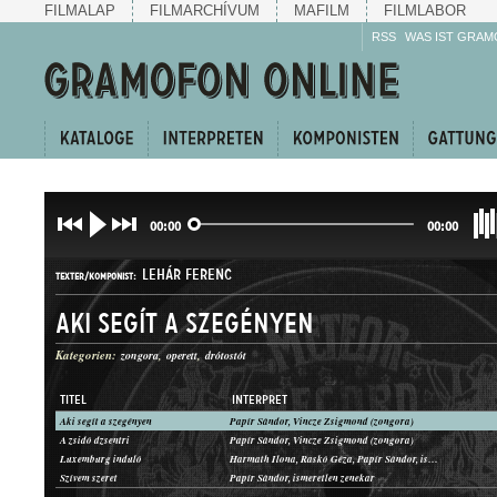
FILMALAP
FILMARCHÍVUM
MAFILM
FILMLABOR
RSS
WAS IST GRAM
00:00
00:00
LEHÁR FERENC
TEXTER/KOMPONIST:
Aki segít a szegényen
Kategorien:
zongora
operett
drótostót
TITEL
INTERPRET
Aki segít a szegényen
Papír Sándor, Vincze Zsigmond (zongora)
BETÉTDAL
A zsidó dzsentri
Papír Sándor, Vincze Zsigmond (zongora)
GATTUNG:
Luxemburg induló
Harmath Ilona, Raskó Géza, Papír Sándor, ismeretlen zenész (zongora)
Szívem szeret
Papír Sándor, ismeretlen zenekar