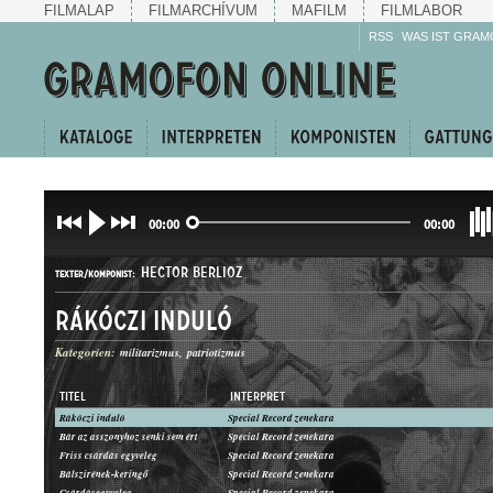
FILMALAP
FILMARCHÍVUM
MAFILM
FILMLABOR
RSS
WAS IST GRAM
00:00
00:00
HECTOR BERLIOZ
TEXTER/KOMPONIST:
Rákóczi induló
Kategorien:
militarizmus
patriotizmus
TITEL
INTERPRET
Rákóczi induló
Special Record zenekara
INDULÓ
Bár az asszonyhoz senki sem ért
Special Record zenekara
GATTUNG:
Friss csárdás egyveleg
Special Record zenekara
Bálszirének-keringő
Special Record zenekara
Csárdásegyveleg
Special Record zenekara