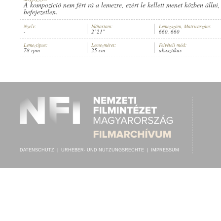
A kompozíció nem fért rá a lemezre, ezért le kellett menet közben állni,
befejezetlen.
Nyelv:
Időtartam:
Lemezszám, Matricaszám:
-
2' 21"
660, 660
Lemeztípus:
Lemezméret:
Felvételi mód:
SPECIAL RECORD ZENEKARA
78 rpm
25 cm
akusztikus
INTERPRET:
DATENSCHUTZ
|
URHEBER- UND NUTZUNGSRECHTE
|
IMPRESSUM