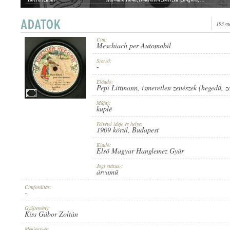
Mein Dudi
Gespass Helene, ismeretlen zenészek (zongora, hegedű)
Host koech arbeit brider
Gespass Helene, ismeretlen zenészek (zongora, hegedű)
193 me
Holnapután
Salon Orchester Geigerbuben, ismeretlen zenészek (zongora, hegedű)
Cím:
Meschiach per Automobil
1909 KÖRÜL
ERSCHEINUNGSJAHR:
Szerző:
-
Előadó:
Pepi Littmann
,
ismeretlen zenészek (hegedű
,
z
Műfaj:
kuplé
Felvétel ideje és helye:
ELSŐ MAGYAR HANGLEMEZ GYÁR
1909 körül
, Budapest
HERSTELLER:
Kiadó:
Első Magyar Hanglemez Gyár
Jogi státusz:
árvamű
Címfordítás:
-
5575
PLATTENAUFNAHME:
Gyűjtemény:
Kiss Gábor Zoltán
Megjegyzés: