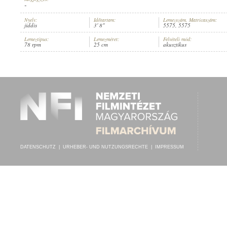
-
Nyelv:
Időtartam:
Lemezszám, Matricaszám:
jiddis
3' 8"
5575, 5575
Lemeztípus:
Lemezméret:
Felvételi mód:
78 rpm
25 cm
akusztikus
PEPI LITTMANN
,
ISMERETLEN ZENÉSZEK (HEGEDŰ
,
ZONGORA)
INTERPRET:
DATENSCHUTZ
|
URHEBER- UND NUTZUNGSRECHTE
|
IMPRESSUM