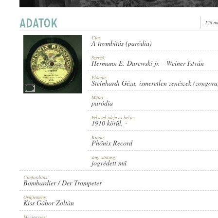
126 me
Cím:
A trombitás (paródia)
1910 KÖRÜL
ERSCHEINUNGSJAHR:
Szerző:
Hermann E. Darewski jr.
-
Weiner István
Előadó:
Steinhardt Géza
,
ismeretlen zenészek (zongora
Műfaj:
paródia
PHÖNIX RECORD
Felvétel ideje és helye:
HERSTELLER:
1910 körül
, -
Kiadó:
Phönix Record
Jogi státusz:
jogvédett mű
Címfordítás:
Bombardier / Der Trompeter
2905
PLATTENAUFNAHME:
Gyűjtemény:
Kiss Gábor Zoltán
Megjegyzés: