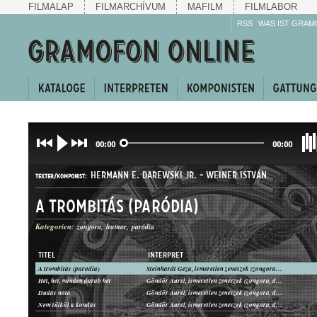
FILMALAP
FILMARCHÍVUM
MAFILM
FILMLABOR
RSS
WAS IST GRAM
00:00
00:00
HERMANN E. DAREWSKI JR.
-
WEINER ISTVÁN
TEXTER/KOMPONIST:
A trombitás (paródia)
Kategorien:
zongora
humor
paródia
TITEL
INTERPRET
A trombitás (paródia)
Steinhardt Géza, ismeretlen zenészek (zongora, duda)
PARÓDIA
GATTUNG:
Hét, hét, minden darab hét
Göndör Aurél, ismeretlen zenészek (zongora, duda)
Dudás nóta
Göndör Aurél, ismeretlen zenészek (zongora, duda)
Nem tülköl a kondás
Göndör Aurél, ismeretlen zenészek (zongora, duda)