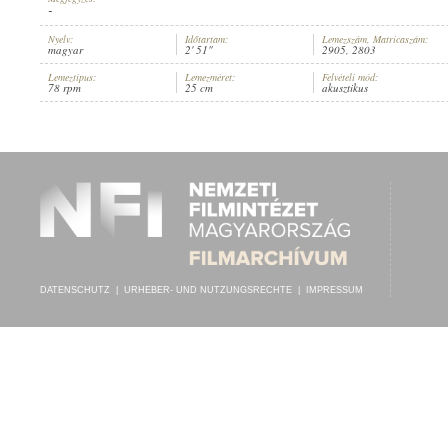
-
Nyelv:
Időtartam:
Lemezszám, Matricaszám:
magyar
2' 51"
2905, 2803
Lemeztípus:
Lemezméret:
Felvételi mód:
78 rpm
25 cm
akusztikus
STEINHARDT GÉZA
,
ISMERETLEN ZENÉSZEK (ZONGORA
,
DUDA)
INTERPRET:
DATENSCHUTZ
|
URHEBER- UND NUTZUNGSRECHTE
|
IMPRESSUM