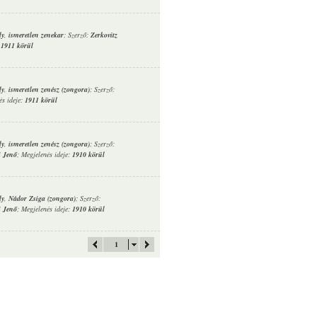
ly
,
ismeretlen zenekar
; Szerző:
Zerkovitz
:
1911 körül
ly
,
ismeretlen zenész (zongora)
; Szerző:
és ideje:
1911 körül
ly
,
ismeretlen zenész (zongora)
; Szerző:
i Jenő
; Megjelenés ideje:
1910 körül
ly
,
Nádor Zsiga (zongora)
; Szerző:
i Jenő
; Megjelenés ideje:
1910 körül
1