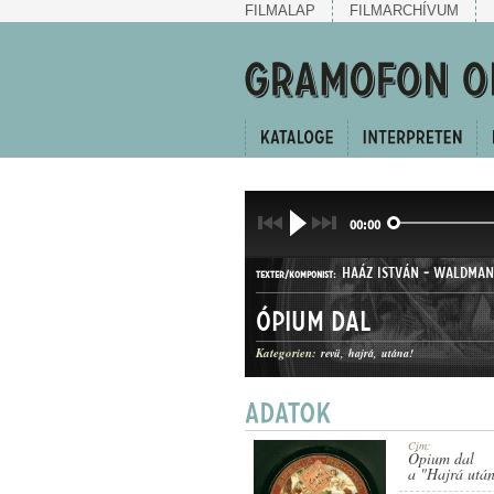
FILMALAP
FILMARCHÍVUM
00:00
HAÁZ ISTVÁN
-
WALDMAN
TEXTER/KOMPONIST:
Ópium dal
Kategorien:
revü
hajrá
utána!
DAL
GATTUNG:
Cím:
Ópium dal
a "Hajrá utá