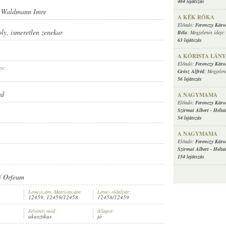
484 lejátszás
-
Waldmann Imre
A KÉK RÓKA
Előadó:
Ferenczy Káro
oly
,
ismeretlen zenekar
Béla
; Megjelenés ideje
63 lejátszás
A KÓRISTA LÁNY
Előadó:
Ferenczy Káro
ye:
Grósz Alfréd
; Megjelen
56 lejátszás
rd
A NAGYMAMA
Előadó:
Ferenczy Káro
Szirmai Albert
-
Helta
54 lejátszás
A NAGYMAMA
Előadó:
Ferenczy Káro
Szirmai Albert
-
Helta
154 lejátszás
si Orfeum
Lemezszám, Matricaszám:
Lemez oldalpár:
12459, 12459/12458
12458/12459
Felvételi mód:
Állapot:
akusztikus
jó