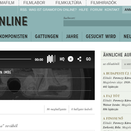
MAFILM
FILMLABOR
FILMKULTÚRA
FILMHIRADÓK
RSS
WAS IST GRAMOFON ONLINE?
HILFE
FORUM
KONTAKT
AN
Hören Sie zu!
Suchwort:
Machen Sie mit!
Reden Sie mit!
Empfehlen Sie
weiter!
HQ
GO
00:00
az előadótól
a sze
N IMRE
A BUDAPESTI ÚJ
Előadó:
Ferenczy Káro
Megjelenés ideje:
1910 
441 lejátszás
A FAJ TÓT
Előadó:
Ferenczy Káro
Weiner István
; Megjele
86 meghallgatás
0 hallgató kedveli
886 lejátszás
A FINOM NŐ
Előadó:
Ferenczy Káro
na" revüből
Zerkovitz Béla
; Megjel