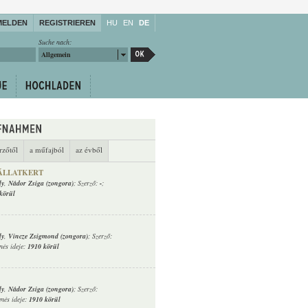
MELDEN
REGISTRIEREN
HU
EN
DE
Suche nach:
Allgemein
rzőtől
a műfajból
az évből
 ÁLLATKERT
ly
,
Nádor Zsiga (zongora)
; Szerző:
-
;
körül
ly
,
Vincze Zsigmond (zongora)
; Szerző:
nés ideje:
1910 körül
ly
,
Nádor Zsiga (zongora)
; Szerző:
enés ideje:
1910 körül