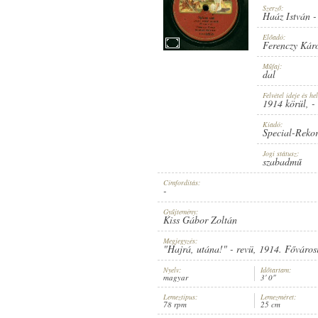
Szerző:
Haáz István
Előadó:
Ferenczy Kár
Műfaj:
1914 KÖRÜL
ERSCHEINUNGSJAHR:
dal
Felvétel ideje és hel
1914 körül
, -
Kiadó:
Special-Reko
Jogi státusz:
szabadmű
SPECIAL-REKORD
HERSTELLER:
Címfordítás:
-
Gyűjtemény:
Kiss Gábor Zoltán
Megjegyzés:
"Hajrá, utána!" - revü, 1914. Főváro
Nyelv:
Időtartam:
magyar
3' 0"
12459
PLATTENAUFNAHME:
Lemeztípus:
Lemezméret:
78 rpm
25 cm