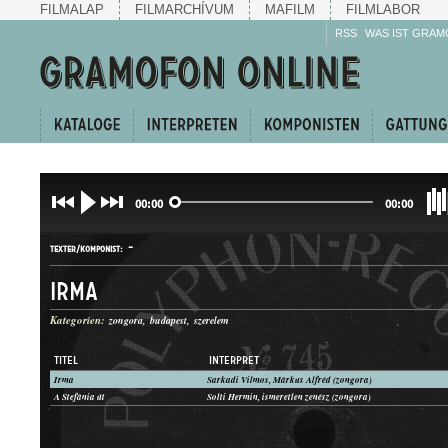
FILMALAP
FILMARCHÍVUM
MAFILM
FILMLABOR
RSS
WAS IST GRAM
00:00
00:00
-
TEXTER/KOMPONIST:
Irma
Kategorien:
zongora
budapest
szerelem
TITEL
INTERPRET
Irma
Sarkadi Vilmos, Márkus Alfréd (zongora)
KUPLÉ
A Stefánia út
Solti Hermin, ismeretlen zenész (zongora)
GATTUNG: