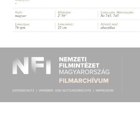
-
Nyelv:
Időtartam:
Lemezszám, Matricaszám:
magyar
2' 59"
No 745, 745
Lemeztípus:
Lemezméret:
Felvételi mód:
78 rpm
25 cm
akusztikus
SARKADI VILMOS
,
MÁRKUS ALFRÉD (ZONGORA)
INTERPRET:
DATENSCHUTZ
|
URHEBER- UND NUTZUNGSRECHTE
|
IMPRESSUM