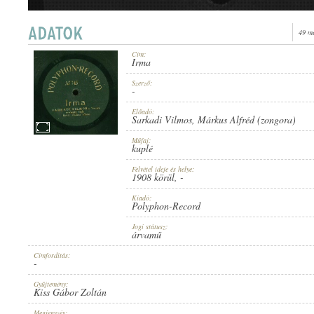
49 m
Cím:
Irma
1908 KÖRÜL
ERSCHEINUNGSJAHR:
Szerző:
-
Előadó:
Sarkadi Vilmos
,
Márkus Alfréd (zongora)
Műfaj:
kuplé
Felvétel ideje és helye:
POLYPHON-RECORD
1908 körül
, -
HERSTELLER:
Kiadó:
Polyphon-Record
Jogi státusz:
árvamű
Címfordítás:
-
NO 745
PLATTENAUFNAHME:
Gyűjtemény:
Kiss Gábor Zoltán
Megjegyzés: