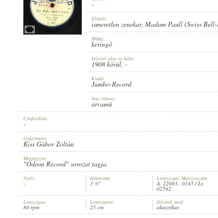
-
Előadó:
ismeretlen zenekar
,
Madam Paull (Swiss Bell-
Műfaj:
keringő
1908 KÖRÜL
ERSCHEINUNGSJAHR:
Felvétel ideje és helye:
1908 körül
, -
Kiadó:
Jumbo-Record
Jogi státusz:
árvamű
Címfordítás:
JUMBO-RECORD
HERSTELLER:
-
Gyűjtemény:
Kiss Gábor Zoltán
Megjegyzés:
"Odeon Record" sorozat tagja.
Nyelv:
Időtartam:
Lemezszám, Matricaszám:
-
3' 0"
A. 22003., 0145 / Lx
02592
A. 22003.
PLATTENAUFNAHME:
Lemeztípus:
Lemezméret:
Felvételi mód:
80 rpm
25 cm
akusztikus