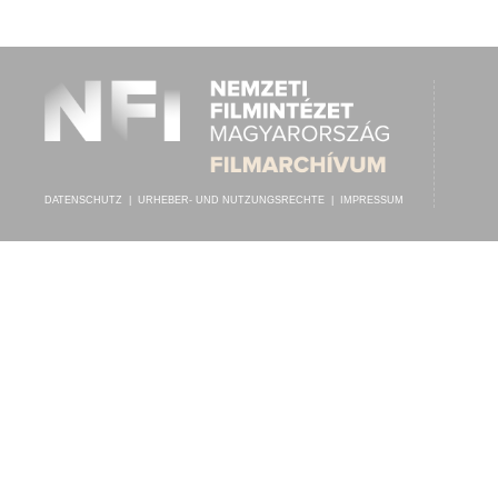
ISMERETLEN ZENEKAR
,
MADAM PAULL (SWISS BELL-HARANGJÁTÉ
INTERPRET:
DATENSCHUTZ
|
URHEBER- UND NUTZUNGSRECHTE
|
IMPRESSUM