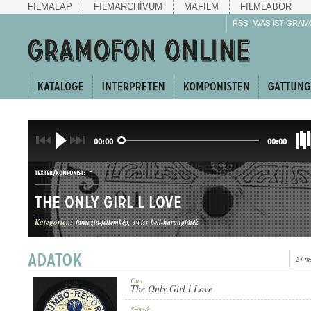
FILMALAP
FILMARCHÍVUM
MAFILM
FILMLABOR
RSS
WAS IST GRAM
00:00
00:00
-
TEXTER/KOMPONIST:
The Only Girl l Love
Kategorien:
fantázia-jellemkép
swiss bell-harangjáték
24 m
KERINGŐ
GATTUNG:
Cím:
The Only Girl l Love
Szerző: