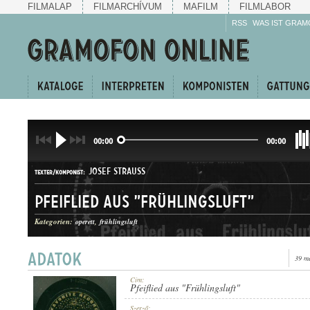
FILMALAP
FILMARCHÍVUM
MAFILM
FILMLABOR
RSS
WAS IST GRAM
00:00
00:00
JOSEF STRAUSS
TEXTER/KOMPONIST:
Pfeiflied aus "Frühlingsluft"
Kategorien:
operett
frühlingsluft
39 m
KERINGŐ
GATTUNG:
Cím:
Pfeiflied aus "Frühlingsluft"
Szerző: