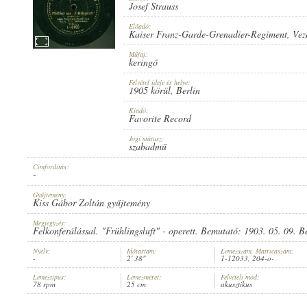
Josef Strauss
Előadó:
Kaiser Franz-Garde-Grenadier-Regiment
, Ve
Műfaj:
keringő
1905 KÖRÜL
ERSCHEINUNGSJAHR:
Felvétel ideje és helye:
1905 körül
, Berlin
Kiadó:
Favorite Record
Jogi státusz:
szabadmű
Címfordítás:
FAVORITE RECORD
HERSTELLER:
-
Gyűjtemény:
Kiss Gábor Zoltán gyűjtemény
Megjegyzés:
Felkonferálással. "Frühlingsluft" - operett. Bemutató: 1903. 05. 09. 
Nyelv:
Időtartam:
Lemezszám, Matricaszám:
-
2' 38"
1-12033, 204-o-
1-12033
PLATTENAUFNAHME:
Lemeztípus:
Lemezméret:
Felvételi mód:
78 rpm
25 cm
akusztikus