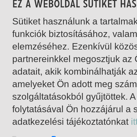
Sütiket használunk a tartalm
funkciók biztosításához, vala
elemzéséhez. Ezenkívül közö
partnereinkkel megosztjuk az
adatait, akik kombinálhatják a
amelyeket Ön adott meg számu
szolgáltatásokból gyűjtöttek.
folytatásával Ön hozzájárul a 
1-2
/ insgesamt 2 Treffer
adatkezelési tájékoztatónkat
it