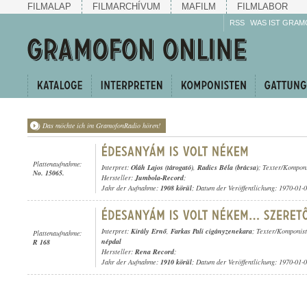
FILMALAP
FILMARCHÍVUM
MAFILM
FILMLABOR
RSS
WAS IST GRAM
Das möchte ich im GramofonRadio hören!
Plattenaufnahme:
Interpret:
Oláh Lajos (tárogató)
,
Radics Béla (brácsa)
; Texter/Kompon
No. 15065.
Hersteller:
Jumbola-Record
;
Jahr der Aufnahme:
1908 körül
; Datum der Veröffentlichung: 1970-01-
Interpret:
Király Ernő
,
Farkas Pali cigányzenekara
; Texter/Komponis
Plattenaufnahme:
népdal
R 168
Hersteller:
Rena Record
;
Jahr der Aufnahme:
1910 körül
; Datum der Veröffentlichung: 1970-01-