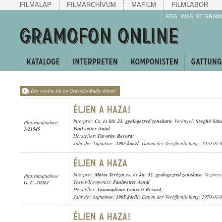
FILMALAP
FILMARCHÍVUM
MAFILM
FILMLABOR
RSS
WAS IST GRAM
Das möchte ich im GramofonRadio hören!
Interpret:
Cs. és kir. 23. gyalogezred zenekara
, Vezényel:
Szeghő Sán
Plattenaufnahme:
Faulwetter Antal
1-21545
Hersteller:
Favorite Record
;
Jahr der Aufnahme:
1905 körül
; Datum der Veröffentlichung: 1970-01-
Interpret:
Mária Terézia cs. és kir. 32. gyalogezred zenekara
, Vezénye
Plattenaufnahme:
Texter/Komponist:
Faulwetter Antal
G. C.-70261
Hersteller:
Gramophone Concert Record
;
Jahr der Aufnahme:
1905 körül
; Datum der Veröffentlichung: 1970-01-