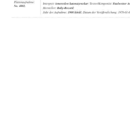
Plattenaufnahme:
Interpret:
ismeretlen katonazenekar
; Texter/Komponist:
Faulwetter A
No. 4802.
Hersteller:
Baby-Record
;
Jahr der Aufnahme:
1908 körül
; Datum der Veröffentlichung: 1970-01-