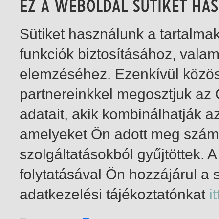
Sütiket használunk a tartalm
funkciók biztosításához, vala
elemzéséhez. Ezenkívül közö
partnereinkkel megosztjuk az
adatait, akik kombinálhatják a
amelyeket Ön adott meg számu
szolgáltatásokból gyűjtöttek.
folytatásával Ön hozzájárul a 
1-3
/ insgesamt 3 Treffer
adatkezelési tájékoztatónkat
it