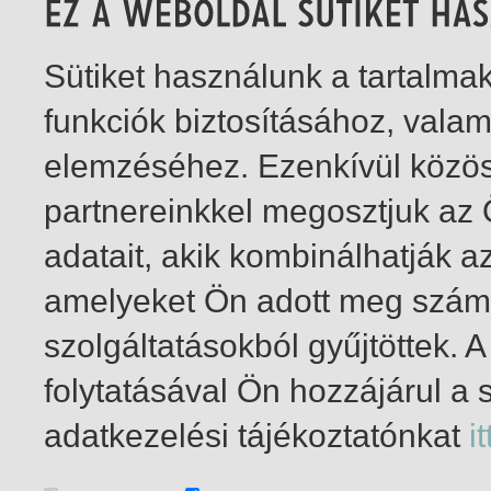
Sütiket használunk a tartalm
funkciók biztosításához, vala
elemzéséhez. Ezenkívül közö
partnereinkkel megosztjuk az
adatait, akik kombinálhatják a
amelyeket Ön adott meg számu
szolgáltatásokból gyűjtöttek.
folytatásával Ön hozzájárul a 
1-1
/ insgesamt 1 Treffer
adatkezelési tájékoztatónkat
it