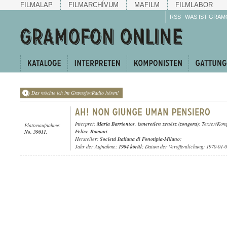
FILMALAP
FILMARCHÍVUM
MAFILM
FILMLABOR
RSS
WAS IST GRAM
Das möchte ich im GramofonRadio hören!
Interpret:
Maria Barrientos
,
ismeretlen zenész (zongora)
; Texter/Kom
Plattenaufnahme:
Felice Romani
No. 39011.
Hersteller:
Societá Italiana di Fonotipia-Milano
;
Jahr der Aufnahme:
1904 körül
; Datum der Veröffentlichung: 1970-01-