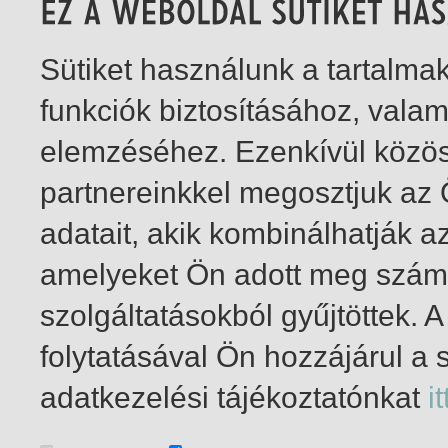
Sütiket használunk a tartalm
funkciók biztosításához, vala
elemzéséhez. Ezenkívül közö
partnereinkkel megosztjuk az
adatait, akik kombinálhatják a
amelyeket Ön adott meg számu
szolgáltatásokból gyűjtöttek.
folytatásával Ön hozzájárul a 
1-5
/ insgesamt 5 Treffer
adatkezelési tájékoztatónkat
it