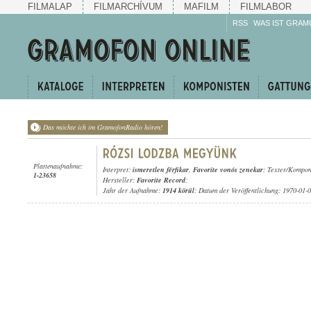
FILMALAP
FILMARCHÍVUM
MAFILM
FILMLABOR
RSS
WAS IST GRAM
Das möchte ich im GramofonRadio hören!
Plattenaufnahme:
Interpret:
ismeretlen férfikar
,
Favorite vonós zenekar
; Texter/Komponi
1-23658
Hersteller:
Favorite Record
;
Jahr der Aufnahme:
1914 körül
; Datum der Veröffentlichung: 1970-01-