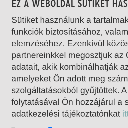
Sütiket használunk a tartalm
funkciók biztosításához, vala
elemzéséhez. Ezenkívül közö
partnereinkkel megosztjuk az
adatait, akik kombinálhatják a
amelyeket Ön adott meg számu
szolgáltatásokból gyűjtöttek.
folytatásával Ön hozzájárul a 
1-1
/ insgesamt 1 Treffer
adatkezelési tájékoztatónkat
it