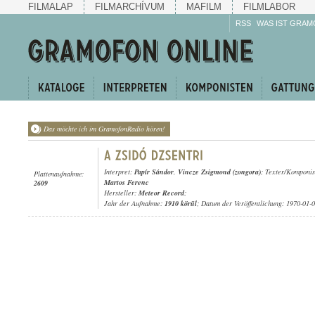
FILMALAP
FILMARCHÍVUM
MAFILM
FILMLABOR
RSS
WAS IST GRAM
Das möchte ich im GramofonRadio hören!
Interpret:
Papír Sándor
,
Vincze Zsigmond (zongora)
; Texter/Komponis
Plattenaufnahme:
Martos Ferenc
2609
Hersteller:
Meteor Record
;
Jahr der Aufnahme:
1910 körül
; Datum der Veröffentlichung: 1970-01-