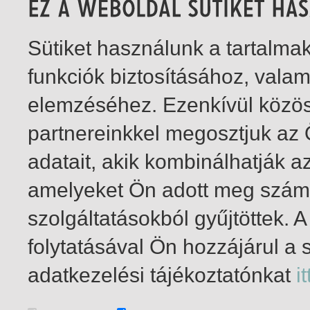
Sütiket használunk a tartalm
funkciók biztosításához, vala
elemzéséhez. Ezenkívül közö
partnereinkkel megosztjuk az
adatait, akik kombinálhatják a
amelyeket Ön adott meg számu
szolgáltatásokból gyűjtöttek.
folytatásával Ön hozzájárul a 
1-1
/ insgesamt 1 Treffer
adatkezelési tájékoztatónkat
it