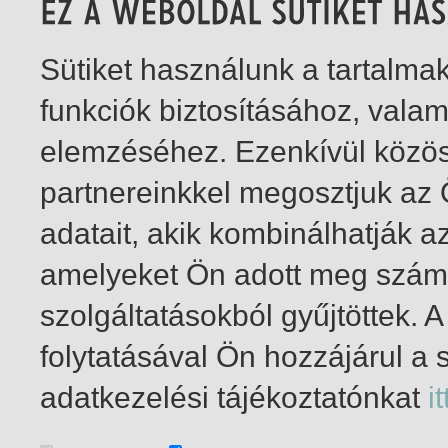
Sütiket használunk a tartalm
funkciók biztosításához, vala
elemzéséhez. Ezenkívül közö
partnereinkkel megosztjuk az
adatait, akik kombinálhatják a
amelyeket Ön adott meg számu
szolgáltatásokból gyűjtöttek.
folytatásával Ön hozzájárul a 
1-15
/ insgesamt 15 Treffer
adatkezelési tájékoztatónkat
it