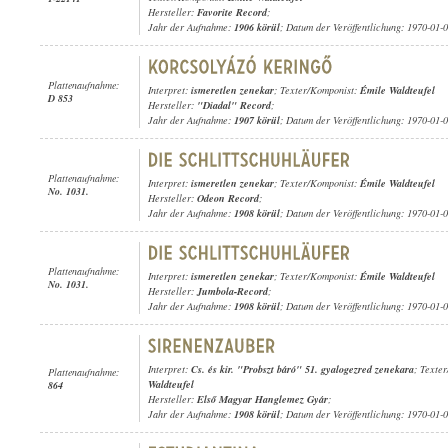
Hersteller:
Favorite Record
;
Jahr der Aufnahme:
1906 körül
; Datum der Veröffentlichung: 1970-01-
Plattenaufnahme:
Interpret:
ismeretlen zenekar
; Texter/Komponist:
Émile Waldteufel
D 853
Hersteller:
"Diadal" Record
;
Jahr der Aufnahme:
1907 körül
; Datum der Veröffentlichung: 1970-01-
Plattenaufnahme:
Interpret:
ismeretlen zenekar
; Texter/Komponist:
Émile Waldteufel
No. 1031.
Hersteller:
Odeon Record
;
Jahr der Aufnahme:
1908 körül
; Datum der Veröffentlichung: 1970-01-
Plattenaufnahme:
Interpret:
ismeretlen zenekar
; Texter/Komponist:
Émile Waldteufel
No. 1031.
Hersteller:
Jumbola-Record
;
Jahr der Aufnahme:
1908 körül
; Datum der Veröffentlichung: 1970-01-
Interpret:
Cs. és kir. "Probszt báró" 51. gyalogezred zenekara
; Texte
Plattenaufnahme:
Waldteufel
864
Hersteller:
Első Magyar Hanglemez Gyár
;
Jahr der Aufnahme:
1908 körül
; Datum der Veröffentlichung: 1970-01-