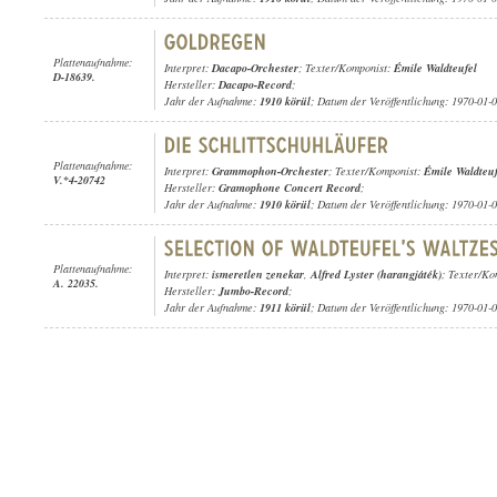
Plattenaufnahme:
Interpret:
Dacapo-Orchester
; Texter/Komponist:
Émile Waldteufel
D-18639.
Hersteller:
Dacapo-Record
;
Jahr der Aufnahme:
1910 körül
; Datum der Veröffentlichung: 1970-01-
Plattenaufnahme:
Interpret:
Grammophon-Orchester
; Texter/Komponist:
Émile Waldteuf
V.*4-20742
Hersteller:
Gramophone Concert Record
;
Jahr der Aufnahme:
1910 körül
; Datum der Veröffentlichung: 1970-01-
Plattenaufnahme:
Interpret:
ismeretlen zenekar
,
Alfred Lyster (harangjáték)
; Texter/Ko
A. 22035.
Hersteller:
Jumbo-Record
;
Jahr der Aufnahme:
1911 körül
; Datum der Veröffentlichung: 1970-01-