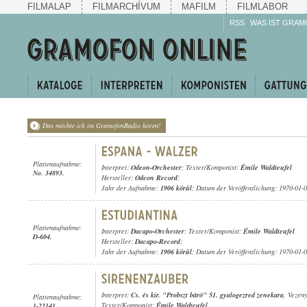
FILMALAP
FILMARCHÍVUM
MAFILM
FILMLABOR
RSS
WAS IST GRAM
Das möchte ich im GramofonRadio hören!
Plattenaufnahme:
Interpret:
Odeon-Orchester
; Texter/Komponist:
Émile Waldteufel
No. 34893.
Hersteller:
Odeon Record
;
Jahr der Aufnahme:
1906 körül
; Datum der Veröffentlichung: 1970-01-
Plattenaufnahme:
Interpret:
Dacapo-Orchester
; Texter/Komponist:
Émile Waldteufel
D-604.
Hersteller:
Dacapo-Record
;
Jahr der Aufnahme:
1906 körül
; Datum der Veröffentlichung: 1970-01-
Interpret:
Cs. és kir. "Probszt báró" 51. gyalogezred zenekara
, Vezén
Plattenaufnahme:
Texter/Komponist:
Émile Waldteufel
1-22141