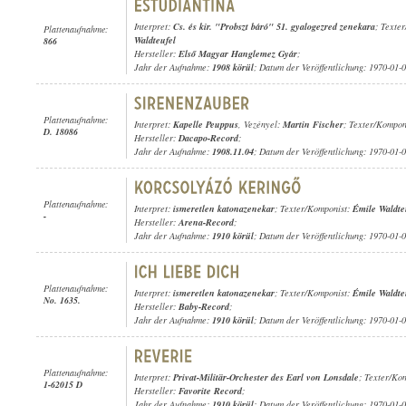
Interpret:
Cs. és kir. "Probszt báró" 51. gyalogezred zenekara
; Texte
Plattenaufnahme:
Waldteufel
866
Hersteller:
Első Magyar Hanglemez Gyár
;
Jahr der Aufnahme:
1908 körül
; Datum der Veröffentlichung: 1970-01-
Plattenaufnahme:
Interpret:
Kapelle Peuppus
, Vezényel:
Martin Fischer
; Texter/Kompon
D. 18086
Hersteller:
Dacapo-Record
;
Jahr der Aufnahme:
1908.11.04
; Datum der Veröffentlichung: 1970-01-
Plattenaufnahme:
Interpret:
ismeretlen katonazenekar
; Texter/Komponist:
Émile Waldte
-
Hersteller:
Arena-Record
;
Jahr der Aufnahme:
1910 körül
; Datum der Veröffentlichung: 1970-01-
Plattenaufnahme:
Interpret:
ismeretlen katonazenekar
; Texter/Komponist:
Émile Waldte
No. 1635.
Hersteller:
Baby-Record
;
Jahr der Aufnahme:
1910 körül
; Datum der Veröffentlichung: 1970-01-
Plattenaufnahme:
Interpret:
Privat-Militär-Orchester des Earl von Lonsdale
; Texter/Ko
1-62015 D
Hersteller:
Favorite Record
;
Jahr der Aufnahme:
1910 körül
; Datum der Veröffentlichung: 1970-01-