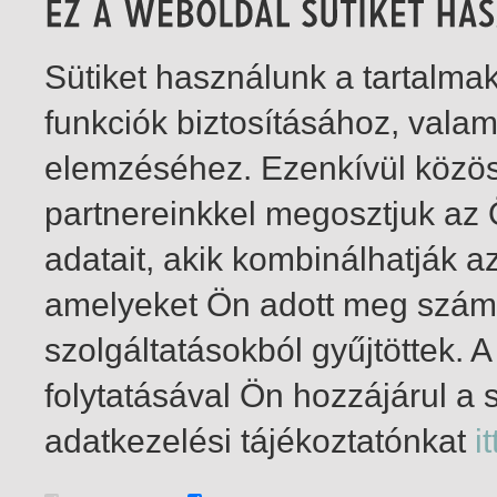
Sütiket használunk a tartalm
funkciók biztosításához, vala
elemzéséhez. Ezenkívül közö
partnereinkkel megosztjuk az
adatait, akik kombinálhatják a
amelyeket Ön adott meg számu
szolgáltatásokból gyűjtöttek.
folytatásával Ön hozzájárul a 
1-7
/ insgesamt 7 Treffer
adatkezelési tájékoztatónkat
it