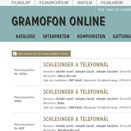
FILMALAP
FILMARCHÍVUM
MAFILM
FILMLABOR
RSS
WAS IST GRAM
Das möchte ich im GramofonRadio hören!
Plattenaufnahme:
Interpret:
Göndör Aurél
,
Adorján László
,
Adorján Lászlóné
; Texter/
No. 35532.
Hersteller:
Odeon Record
;
Jahr der Aufnahme:
1907 körül
; Datum der Veröffentlichung: 1970-01-
Plattenaufnahme:
Interpret:
Göndör Aurél
,
Adorján László
,
Adorján Lászlóné
; Texter/
47662
Hersteller:
Beka
;
Jahr der Aufnahme:
1908 körül
; Datum der Veröffentlichung: 1970-01-
Plattenaufnahme:
Interpret:
Göndör Aurél
,
Adorján László
,
Adorján Lászlóné
; Texter/
No 1019
Hersteller:
Polyphon-Record
;