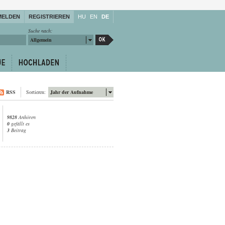
MELDEN
REGISTRIEREN
HU
EN
DE
Suche nach:
Allgemein
RSS
Sortieren:
Jahr der Aufnahme
9828
Anhören
0
gefällt es
3
Beitrag