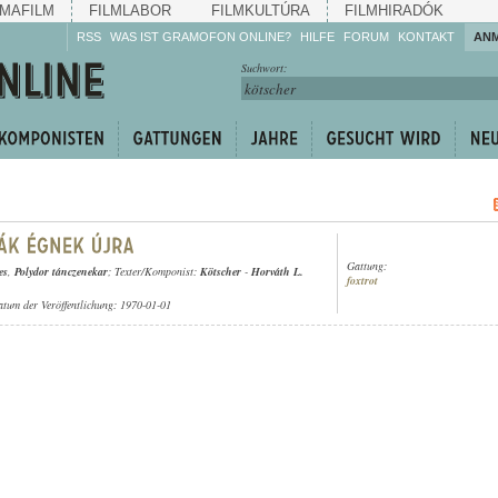
MAFILM
FILMLABOR
FILMKULTÚRA
FILMHIRADÓK
RSS
WAS IST GRAMOFON ONLINE?
HILFE
FORUM
KONTAKT
AN
Hören Sie zu!
Suchwort:
Machen Sie mit!
Reden Sie mit!
Empfehlen Sie
weiter!
Gattung:
es
,
Polydor tánczenekar
; Texter/Komponist:
Kötscher
-
Horváth L.
foxtrot
atum der Veröffentlichung: 1970-01-01