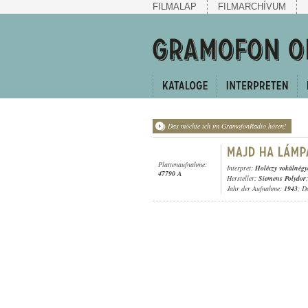
FILMALAP
FILMARCHÍVUM
Das möchte ich im GramofonRadio hören!
Plattenaufnahme:
Interpret:
Holéczy vokálnégy
47790 A
Hersteller:
Siemens Polydor
;
Jahr der Aufnahme:
1943
; D