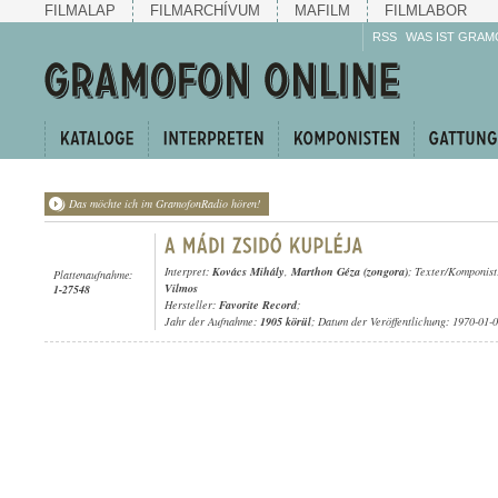
FILMALAP
FILMARCHÍVUM
MAFILM
FILMLABOR
RSS
WAS IST GRAM
Das möchte ich im GramofonRadio hören!
Interpret:
Kovács Mihály
,
Marthon Géza (zongora)
; Texter/Komponis
Plattenaufnahme:
Vilmos
1-27548
Hersteller:
Favorite Record
;
Jahr der Aufnahme:
1905 körül
; Datum der Veröffentlichung: 1970-01-