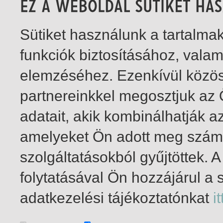
Sütiket használunk a tartalm
funkciók biztosításához, vala
elemzéséhez. Ezenkívül közö
partnereinkkel megosztjuk az
adatait, akik kombinálhatják a
amelyeket Ön adott meg számu
szolgáltatásokból gyűjtöttek.
folytatásával Ön hozzájárul a 
1-1
/ insgesamt 1 Treffer
adatkezelési tájékoztatónkat
it