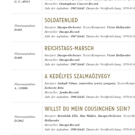
G. C.-49513
Hersteller:
Gramophone Concert Record
;
Jahr der Aufnahme:
1905 körül
; Datum der Veröffentlichung: 1970-01-
Plattenaufnahme:
Interpret:
Dacapo-Orchester
; Texter/Komponist:
Victor Hollaender
D-665.
Hersteller:
Dacapo-Record
;
Jahr der Aufnahme:
1907 körül
; Datum der Veröffentlichung: 1970-01-
Plattenaufnahme:
Interpret:
Dacapo-Orchester
; Texter/Komponist:
Victor Hollaender
D-680.
Hersteller:
Dacapo-Record
;
Jahr der Aufnahme:
1907 körül
; Datum der Veröffentlichung: 1970-01-
Interpret:
Sarkadi Vilmos
,
ismeretlen zenész (zongora)
; Texter/Kompo
Plattenaufnahme:
Zerkovitz Béla
A. 118000.
Hersteller:
Jumbo-Record
;
Jahr der Aufnahme:
1908 körül
; Datum der Veröffentlichung: 1970-01-
Interpret:
Brunhilde Ellis
,
Max Walden
,
Dacapo-Orchester
; Texter/
Plattenaufnahme:
Hollaender
D-2062.
Hersteller:
Dacapo-Record
;
Jahr der Aufnahme:
1908 körül
; Datum der Veröffentlichung: 1970-01-