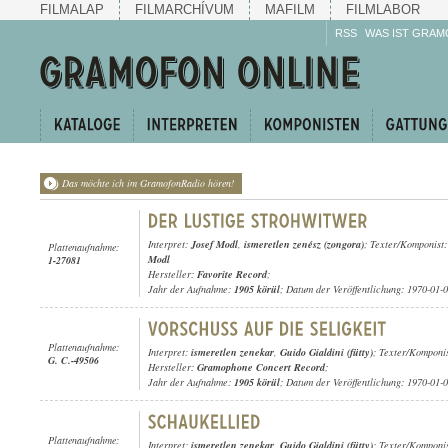
FILMALAP
FILMARCHÍVUM
MAFILM
FILMLABOR
RSS
WAS IST GRAM
Das möchte ich im GramofonRadio hören!
Interpret:
Josef Modl
,
ismeretlen zenész (zongora)
; Texter/Komponist
Plattenaufnahme:
Modl
1-27081
Hersteller:
Favorite Record
;
Jahr der Aufnahme:
1905 körül
; Datum der Veröffentlichung: 1970-01-
Plattenaufnahme:
Interpret:
ismeretlen zenekar
,
Guido Gialdini (fütty)
; Texter/Komponi
G. C.-49506
Hersteller:
Gramophone Concert Record
;
Jahr der Aufnahme:
1905 körül
; Datum der Veröffentlichung: 1970-01-
Plattenaufnahme:
Interpret:
ismeretlen zenekar
,
Guido Gialdini (fütty)
; Texter/Komponi