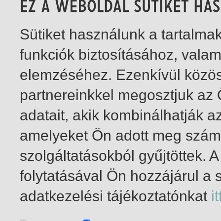
Sütiket használunk a tartalm
funkciók biztosításához, vala
elemzéséhez. Ezenkívül közö
partnereinkkel megosztjuk az
adatait, akik kombinálhatják a
amelyeket Ön adott meg számu
szolgáltatásokból gyűjtöttek.
folytatásával Ön hozzájárul a 
1-11
/ insgesamt 11 Treffer
adatkezelési tájékoztatónkat
it