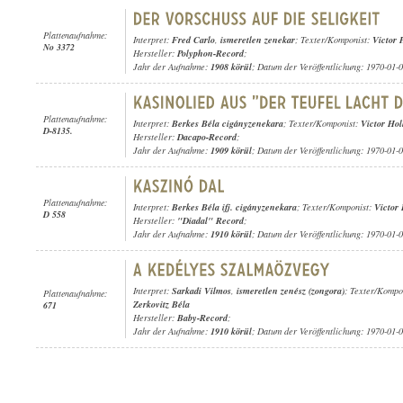
Plattenaufnahme:
Interpret:
Fred Carlo
,
ismeretlen zenekar
; Texter/Komponist:
Victor 
No 3372
Hersteller:
Polyphon-Record
;
Jahr der Aufnahme:
1908 körül
; Datum der Veröffentlichung: 1970-01-
Plattenaufnahme:
Interpret:
Berkes Béla cigányzenekara
; Texter/Komponist:
Victor Hol
D-8135.
Hersteller:
Dacapo-Record
;
Jahr der Aufnahme:
1909 körül
; Datum der Veröffentlichung: 1970-01-
Plattenaufnahme:
Interpret:
Berkes Béla ifj. cigányzenekara
; Texter/Komponist:
Victor
D 558
Hersteller:
"Diadal" Record
;
Jahr der Aufnahme:
1910 körül
; Datum der Veröffentlichung: 1970-01-
Interpret:
Sarkadi Vilmos
,
ismeretlen zenész (zongora)
; Texter/Kompo
Plattenaufnahme:
Zerkovitz Béla
671
Hersteller:
Baby-Record
;
Jahr der Aufnahme:
1910 körül
; Datum der Veröffentlichung: 1970-01-