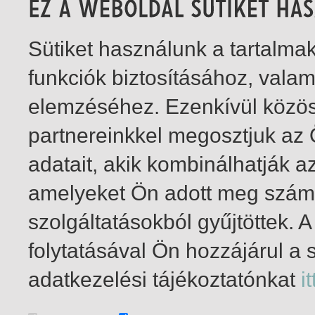
Sütiket használunk a tartalm
funkciók biztosításához, vala
elemzéséhez. Ezenkívül közö
partnereinkkel megosztjuk az
adatait, akik kombinálhatják a
amelyeket Ön adott meg számu
szolgáltatásokból gyűjtöttek.
folytatásával Ön hozzájárul a 
1-8
/ insgesamt 8 Treffer
adatkezelési tájékoztatónkat
it