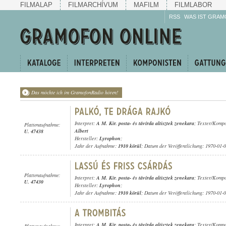
FILMALAP
FILMARCHÍVUM
MAFILM
FILMLABOR
RSS
WAS IST GRAM
Das möchte ich im GramofonRadio hören!
Interpret:
A M. Kir. posta- és távírda altisztek zenekara
; Texter/Komp
Plattenaufnahme:
Albert
U. 47438
Hersteller:
Lyrophon
;
Jahr der Aufnahme:
1910 körül
; Datum der Veröffentlichung: 1970-01-
Plattenaufnahme:
Interpret:
A M. Kir. posta- és távírda altisztek zenekara
; Texter/Kompo
U. 47430
Hersteller:
Lyrophon
;
Jahr der Aufnahme:
1910 körül
; Datum der Veröffentlichung: 1970-01-
Interpret:
A M. Kir. posta- és távírda altisztek zenekara
; Texter/Komp
Plattenaufnahme: