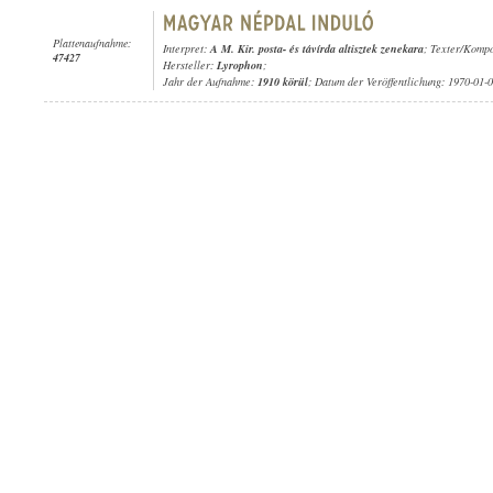
Plattenaufnahme:
Interpret:
A M. Kir. posta- és távírda altisztek zenekara
; Texter/Kompo
47427
Hersteller:
Lyrophon
;
Jahr der Aufnahme:
1910 körül
; Datum der Veröffentlichung: 1970-01-