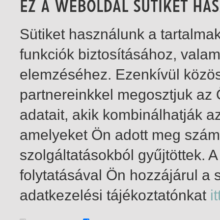
Sütiket használunk a tartalm
funkciók biztosításához, vala
elemzéséhez. Ezenkívül közö
partnereinkkel megosztjuk az
adatait, akik kombinálhatják a
amelyeket Ön adott meg számu
szolgáltatásokból gyűjtöttek.
folytatásával Ön hozzájárul a 
1-1
/ insgesamt 1 Treffer
adatkezelési tájékoztatónkat
it