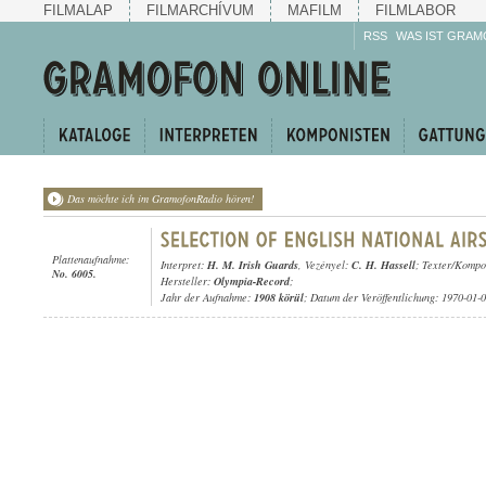
FILMALAP
FILMARCHÍVUM
MAFILM
FILMLABOR
RSS
WAS IST GRAM
Das möchte ich im GramofonRadio hören!
Plattenaufnahme:
Interpret:
H. M. Irish Guards
, Vezényel:
C. H. Hassell
; Texter/Kompon
No. 6005.
Hersteller:
Olympia-Record
;
Jahr der Aufnahme:
1908 körül
; Datum der Veröffentlichung: 1970-01-