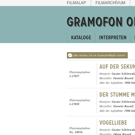
FILMALAP
FILMARCHÍVUM
Das möchte ich im GramofonRadio hören!
Plattenaufnahme:
Interpret:
Gustav Schönwal
1-17057
Hersteller:
Favorite Record
;
Jahr der Aufnahme:
1906 kö
Plattenaufnahme:
Interpret:
Gustav Schönwal
1-17059
Hersteller:
Favorite Record
;
Jahr der Aufnahme:
1906 kö
Plattenaufnahme:
Interpret:
Gustav Schönwal
No. 34934.
Hersteller:
Odeon Record
;