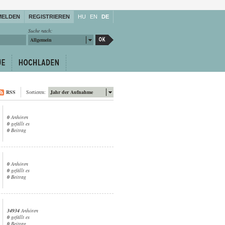
MELDEN
REGISTRIEREN
HU
EN
DE
Suche nach:
Allgemein
RSS
Sortieren:
Jahr der Aufnahme
0
Anhören
0
gefällt es
0
Beitrag
0
Anhören
0
gefällt es
0
Beitrag
34934
Anhören
0
gefällt es
0
Beitrag