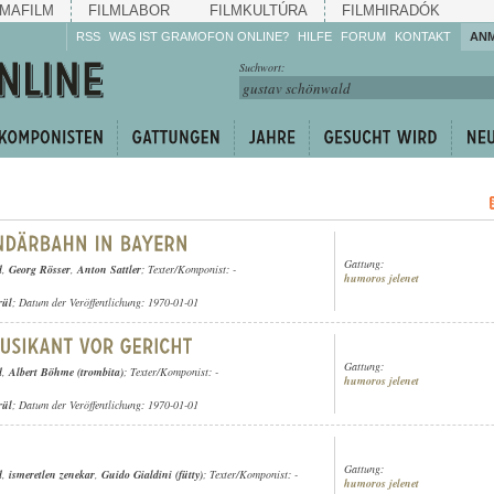
MAFILM
FILMLABOR
FILMKULTÚRA
FILMHIRADÓK
RSS
WAS IST GRAMOFON ONLINE?
HILFE
FORUM
KONTAKT
AN
Hören Sie zu!
Suchwort:
Machen Sie mit!
Reden Sie mit!
Empfehlen Sie
weiter!
Gattung:
d
,
Georg Rösser
,
Anton Sattler
; Texter/Komponist: -
humoros jelenet
rül
; Datum der Veröffentlichung: 1970-01-01
Gattung:
d
,
Albert Böhme (trombita)
; Texter/Komponist: -
humoros jelenet
rül
; Datum der Veröffentlichung: 1970-01-01
Gattung:
d
,
ismeretlen zenekar
,
Guido Gialdini (fütty)
; Texter/Komponist: -
humoros jelenet