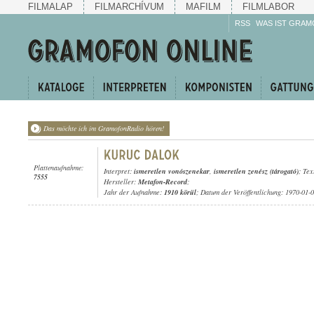
FILMALAP
FILMARCHÍVUM
MAFILM
FILMLABOR
RSS
WAS IST GRAM
Das möchte ich im GramofonRadio hören!
Plattenaufnahme:
Interpret:
ismeretlen vonószenekar
,
ismeretlen zenész (tárogató)
; Tex
7555
Hersteller:
Metafon-Record
;
Jahr der Aufnahme:
1910 körül
; Datum der Veröffentlichung: 1970-01-