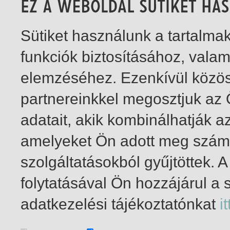
Sütiket használunk a tartalm
funkciók biztosításához, vala
elemzéséhez. Ezenkívül közö
partnereinkkel megosztjuk az
adatait, akik kombinálhatják a
amelyeket Ön adott meg számu
szolgáltatásokból gyűjtöttek.
folytatásával Ön hozzájárul a 
1-1
/ insgesamt 1 Treffer
adatkezelési tájékoztatónkat
it