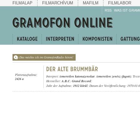
FILMALAP
FILMARCHÍVUM
MAFILM
FILMLABOR
RSS
WAS IST GRAM
Das möchte ich im GramofonRadio hören!
Plattenaufnahme:
Interpret:
ismeretlen katonazenekar
,
ismeretlen zenész (fagott)
; Text
2426 a
Hersteller:
A.B.C. Grand Record
;
Jahr der Aufnahme:
1912 körül
; Datum der Veröffentlichung: 1970-01-