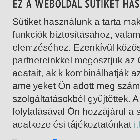
Sütiket használunk a tartalm
funkciók biztosításához, vala
elemzéséhez. Ezenkívül közö
partnereinkkel megosztjuk az
adatait, akik kombinálhatják a
amelyeket Ön adott meg számu
szolgáltatásokból gyűjtöttek.
folytatásával Ön hozzájárul a 
1-1
/ insgesamt 1 Treffer
adatkezelési tájékoztatónkat
it