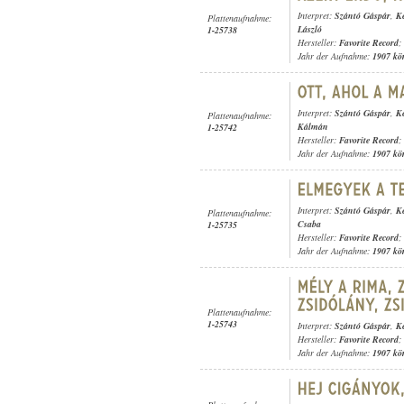
Interpret:
Szántó Gáspár
,
K
Plattenaufnahme:
László
1-25738
Hersteller:
Favorite Record
;
Jahr der Aufnahme:
1907 kö
Interpret:
Szántó Gáspár
,
K
Plattenaufnahme:
Kálmán
1-25742
Hersteller:
Favorite Record
;
Jahr der Aufnahme:
1907 kö
Interpret:
Szántó Gáspár
,
K
Plattenaufnahme:
Csaba
1-25735
Hersteller:
Favorite Record
;
Jahr der Aufnahme:
1907 kö
Plattenaufnahme:
1-25743
Interpret:
Szántó Gáspár
,
K
Hersteller:
Favorite Record
;
Jahr der Aufnahme:
1907 kö