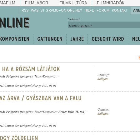
MAFILM
FILMLABOR
FILMKULTÚRA
FILMHIRADÓK
RSS
WAS IST GRAMOFON ONLINE?
HILFE
FORUM
KONTAKT
AN
Hören Sie zu!
Suchwort:
Machen Sie mit!
Reden Sie mit!
Empfehlen Sie
weiter!
Gattung:
ende Frigyesné (zongora)
; Texter/Komponist: -
hallgató
rül
; Datum der Veröffentlichung: 1970-01-01
Gattung:
ende Frigyesné (zongora)
; Texter/Komponist:
Fráter Béla (II. mű)
-
hallgató
rül
; Datum der Veröffentlichung: 1970-01-01