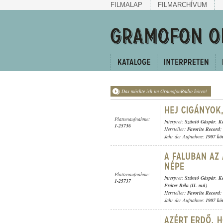
FILMALAP
FILMARCHÍVUM
Das möchte ich im GramofonRadio hören!
Plattenaufnahme:
Interpret:
Szántó Gáspár
,
K
1-25736
Hersteller:
Favorite Record
;
Jahr der Aufnahme:
1907 kö
Plattenaufnahme:
Interpret:
Szántó Gáspár
,
K
1-25737
Fráter Béla (II. mű)
Hersteller:
Favorite Record
;
Jahr der Aufnahme:
1907 kö