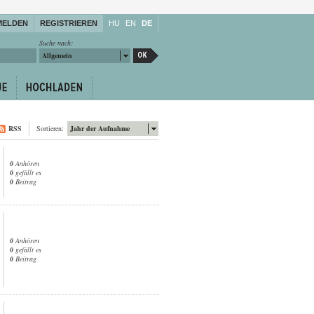
MELDEN
REGISTRIEREN
HU
EN
DE
Suche nach:
Allgemein
RSS
Sortieren:
Jahr der Aufnahme
0
Anhören
0
gefällt es
0
Beitrag
0
Anhören
0
gefällt es
0
Beitrag