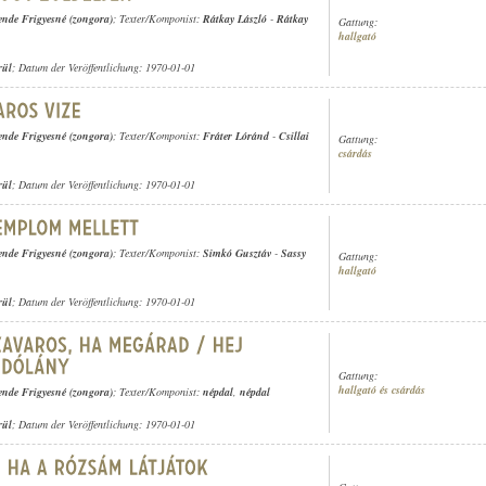
ende Frigyesné (zongora)
; Texter/Komponist:
Rátkay László
-
Rátkay
Gattung:
hallgató
rül
; Datum der Veröffentlichung: 1970-01-01
ende Frigyesné (zongora)
; Texter/Komponist:
Fráter Lóránd
-
Csillai
Gattung:
csárdás
rül
; Datum der Veröffentlichung: 1970-01-01
ende Frigyesné (zongora)
; Texter/Komponist:
Simkó Gusztáv
-
Sassy
Gattung:
hallgató
rül
; Datum der Veröffentlichung: 1970-01-01
Gattung:
hallgató és csárdás
ende Frigyesné (zongora)
; Texter/Komponist:
népdal
,
népdal
rül
; Datum der Veröffentlichung: 1970-01-01