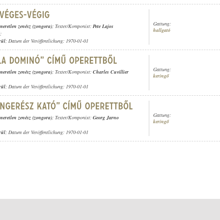
Gattung:
meretlen zenész (zongora)
; Texter/Komponist:
Pete Lajos
hallgató
;
rül
; Datum der Veröffentlichung: 1970-01-01
Gattung:
meretlen zenész (zongora)
; Texter/Komponist:
Charles Cuvillier
keringő
rül
; Datum der Veröffentlichung: 1970-01-01
Gattung:
meretlen zenész (zongora)
; Texter/Komponist:
Georg Jarno
keringő
rül
; Datum der Veröffentlichung: 1970-01-01