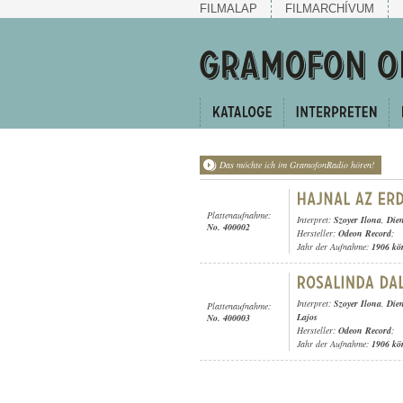
FILMALAP
FILMARCHÍVUM
Das möchte ich im GramofonRadio hören!
Plattenaufnahme:
Interpret:
Szoyer Ilona
,
Dien
No. 400002
Hersteller:
Odeon Record
;
Jahr der Aufnahme:
1906 kö
Interpret:
Szoyer Ilona
,
Dien
Plattenaufnahme:
Lajos
No. 400003
Hersteller:
Odeon Record
;
Jahr der Aufnahme:
1906 kö