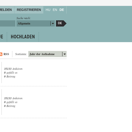
MELDEN
REGISTRIEREN
HU
EN
DE
Suche nach:
Allgemein
RSS
Sortieren:
Jahr der Aufnahme
35133
Anhören
0
gefällt es
0
Beitrag
35133
Anhören
0
gefällt es
0
Beitrag