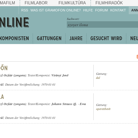
MAFILM
FILMLABOR
FILMKULTÚRA
FILMHIRADÓK
RSS
WAS IST GRAMOFON ONLINE?
HILFE
FORUM
KONTAKT
AN
Hören Sie zu!
Suchwort:
Machen Sie mit!
Reden Sie mit!
Empfehlen Sie
weiter!
Gattung:
zl Oszkár (zongora)
; Texter/Komponist:
Virányi Jenő
dal
rül
; Datum der Veröffentlichung: 1970-01-01
zl Oszkár (zongora)
; Texter/Komponist:
Johann Strauss ifj.
-
Evva
Gattung:
operettbetét
rül
; Datum der Veröffentlichung: 1970-01-01