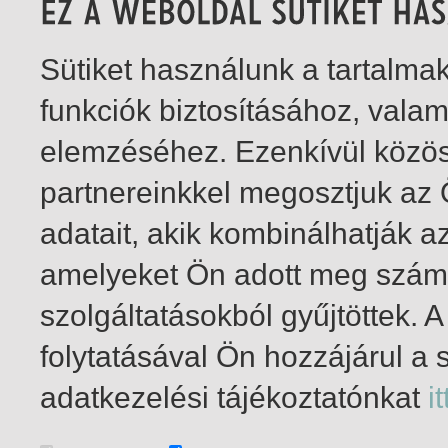
Sütiket használunk a tartalm
funkciók biztosításához, vala
elemzéséhez. Ezenkívül közö
partnereinkkel megosztjuk az
adatait, akik kombinálhatják a
amelyeket Ön adott meg számu
szolgáltatásokból gyűjtöttek.
folytatásával Ön hozzájárul a 
1-5
/ insgesamt 5 Treffer
adatkezelési tájékoztatónkat
it