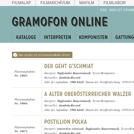
FILMALAP
FILMARCHÍVUM
MAFILM
FILMLABOR
RSS
WAS IST GRAM
Das möchte ich im GramofonRadio hören!
Plattenaufnahme:
Interpret:
Tupfentaler Bauernmusik
; Texter/Komponist: -
No. 14063.
Hersteller:
Jumbola-Record
;
Jahr der Aufnahme:
1908 körül
; Datum der Veröffentlichung: 1970-01-
Plattenaufnahme:
Interpret:
Tupfentaler Bauernmusik
; Texter/Komponist: -
No. 14064.
Hersteller:
Jumbola-Record
;
Jahr der Aufnahme:
1908 körül
; Datum der Veröffentlichung: 1970-01-
Plattenaufnahme:
Interpret:
ismeretlen színészek
,
Tupfentaler Bauernmusik
; Texter/Ko
No. 14071.
Hersteller:
Jumbola-Record
;