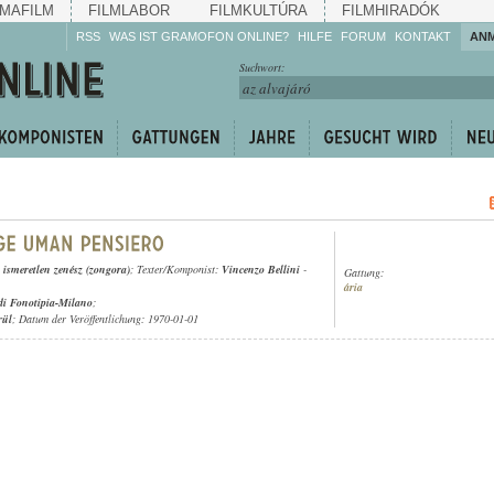
MAFILM
FILMLABOR
FILMKULTÚRA
FILMHIRADÓK
RSS
WAS IST GRAMOFON ONLINE?
HILFE
FORUM
KONTAKT
AN
Hören Sie zu!
Suchwort:
Machen Sie mit!
Reden Sie mit!
Empfehlen Sie
weiter!
,
ismeretlen zenész (zongora)
; Texter/Komponist:
Vincenzo Bellini
-
Gattung:
ária
 di Fonotipia-Milano
;
rül
; Datum der Veröffentlichung: 1970-01-01