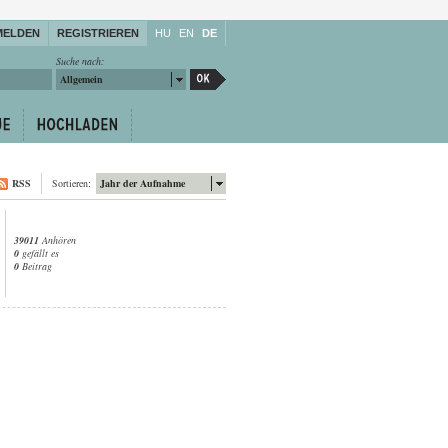
MELDEN
REGISTRIEREN
HU
EN
DE
Suche nach:
Allgemein
RSS
Sortieren:
Jahr der Aufnahme
39011
Anhören
0
gefällt es
0
Beitrag