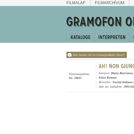
FILMALAP
FILMARCHÍVUM
Das möchte ich im GramofonRadio hören!
Interpret:
Maria Barrientos
Plattenaufnahme:
Felice Romani
No. 39011.
Hersteller:
Societá Italiana
Jahr der Aufnahme:
1904 kö